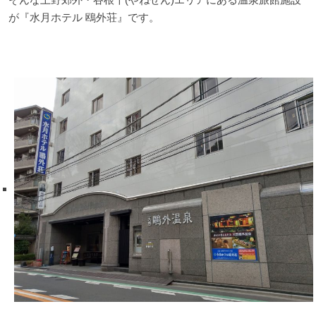
が『水月ホテル 鴎外荘』です。