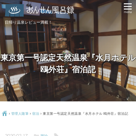
日帰り温泉レビュー満載！
東京第一号認定天然温泉『水月ホテル
鴎外荘』宿泊記
Ç
›
管理人随筆
›
宿泊
›
東京第一号認定天然温泉『水月ホテル 鴎外荘』宿泊記
ë
l
2020-02-17
宿泊