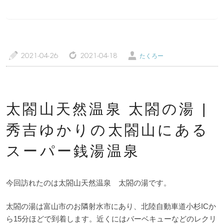
a
z
Ü
2021-04-26
2021-04-18
たくろー
トップページ
温泉レポート
特徴・こだわりで選ぶ
エリアから選ぶ
太閤山天然温泉 太閤の湯 |
管理人随筆
当サイトについて
秀吉ゆかりの太閤山にある
スーパー銭湯温泉
ご意見・お問い合わせ
利用規約
個人情報保護方針
今回訪れたのは太閤山天然温泉 太閤の湯です。
太閤の湯は富山市のお隣射水市にあり、北陸自動車道小杉ICか
ら15分ほどで到着します。近くにはバーベキューなどのレクリ