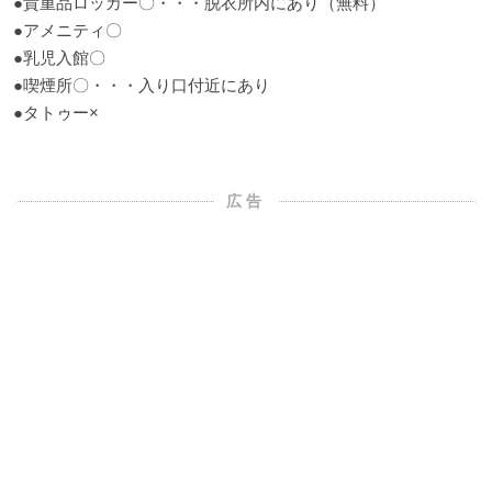
●貴重品ロッカー〇・・・脱衣所内にあり（無料）
●アメニティ〇
●乳児入館〇
●喫煙所〇・・・入り口付近にあり
●タトゥー×