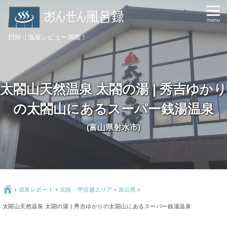
日帰り温泉レビュー満載！
太閤山天然温泉 太閤の湯 | 秀吉ゆかり
の太閤山にあるスーパー銭湯温泉
(富山県射水市)
Ç
›
温泉レポート
›
北陸・甲信越エリア
›
富山県
›
太閤山天然温泉 太閤の湯 | 秀吉ゆかりの太閤山にあるスーパー銭湯温泉