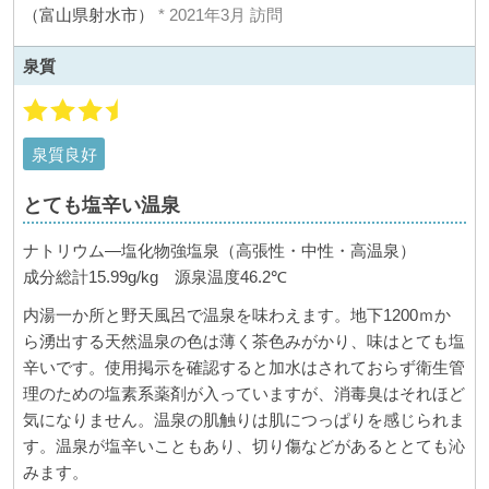
（富山県射水市）
* 2021年3月 訪問
泉質
泉質良好
とても塩辛い温泉
ナトリウム―塩化物強塩泉（高張性・中性・高温泉）
成分総計
15.99g/kg
源泉温度
46.2
℃
内湯一か所と野天風呂で温泉を味わえます。地下
1200
ｍか
ら湧出する天然温泉の色は薄く茶色みがかり、味はとても塩
辛いです。使用掲示を確認すると加水はされておらず衛生管
理のための塩素系薬剤が入っていますが、消毒臭はそれほど
気になりません。温泉の肌触りは肌につっぱりを感じられま
す。温泉が塩辛いこともあり、切り傷などがあるととても沁
みます。