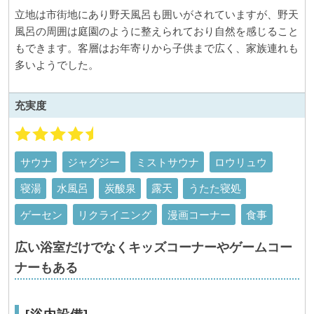
立地は市街地にあり野天風呂も囲いがされていますが、野天
風呂の周囲は庭園のように整えられており自然を感じること
もできます。客層はお年寄りから子供まで広く、家族連れも
多いようでした。
充実度
サウナ
ジャグジー
ミストサウナ
ロウリュウ
寝湯
水風呂
炭酸泉
露天
うたた寝処
ゲーセン
リクライニング
漫画コーナー
食事
広い浴室だけでなくキッズコーナーやゲームコー
ナーもある