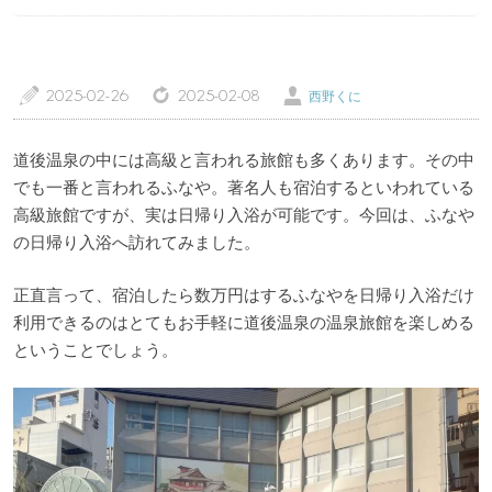
a
z
Ü
2025-02-26
2025-02-08
西野くに
トップページ
温泉レポート
道後温泉の中には高級と言われる旅館も多くあります。その中
でも一番と言われるふなや。著名人も宿泊するといわれている
特徴・こだわりで選ぶ
エリアから選ぶ
高級旅館ですが、実は日帰り入浴が可能です。今回は、ふなや
の日帰り入浴へ訪れてみました。
管理人随筆
当サイトについて
正直言って、宿泊したら数万円はするふなやを日帰り入浴だけ
利用できるのはとてもお手軽に道後温泉の温泉旅館を楽しめる
ご意見・お問い合わせ
利用規約
ということでしょう。
個人情報保護方針