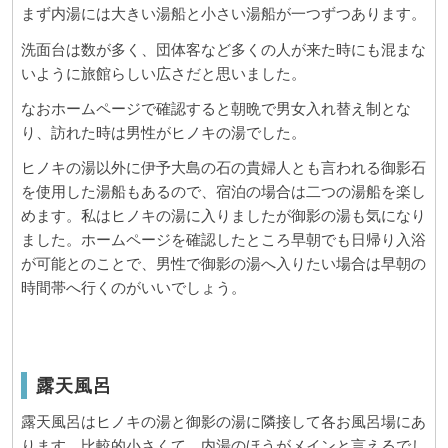
まず内湯には大きい湯船と小さい湯船が一つずつあります。
洗面台は数が多く、団体客など多くの人が来た時にも混まな
いように旅館らしい広さだと思いました。
なおホームページで確認すると朝晩で男女入れ替え制とな
り、訪れた時は男性がヒノキの湯でした。
ヒノキの湯以外に伊予大島の石の貴婦人とも言われる御影石
を使用した湯船もあるので、宿泊の場合は二つの湯船を楽し
めます。私はヒノキの湯に入りましたが御影の湯も気になり
ました。ホームページを確認したところ早朝でも日帰り入浴
が可能とのことで、男性で御影の湯へ入りたい場合は早朝の
時間帯へ行くのがいいでしょう。
露天風呂
露天風呂はヒノキの湯と御影の湯に隣接して各お風呂場にあ
ります。比較的小さくて、内湯のほうがメインと言えるでし