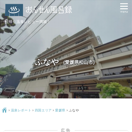
日帰り温泉レビュー満載！
ふなや
(愛媛県松山市)
Ç
›
温泉レポート
›
四国エリア
›
愛媛県
›
ふなや