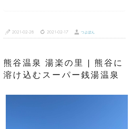
a
z
Ü
2021-02-28
2021-02-17
つよぽん
トップページ
温泉レポート
特徴・こだわりで選ぶ
エリアから選ぶ
熊谷温泉 湯楽の里 | 熊谷に
管理人随筆
当サイトについて
溶け込むスーパー銭湯温泉
ご意見・お問い合わせ
利用規約
個人情報保護方針