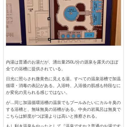
内湯は普通のお湯だが、湧出量250L/分の源泉を露天のほぼ
全ての浴槽に提供されている。
日光に照らされ微黄色に見える湯。すべての温泉浴槽で加温
循環・消毒の表記がある。入浴時、入浴後の肌感も特段なに
か変化の見られる感じではない。
が…同じ加温循環浴槽の温泉でもプールみたいにカルキ臭の
する浴槽と、無味無臭の浴槽がある。中央の岩風呂は無臭で
こちらは鮮度がつぼ湯よりは高いと推察される。
もし利き温泉をやったとして『温泉ですか？普通のお湯です