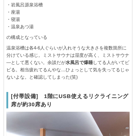
・岩風呂源泉浴槽
・座湯
・寝湯
・温泉あつ湯
の構成となっている
温泉浴槽は各4-6人ぐらいが入れそうな大きさを複数箇所に
分けている感じ。ミストサウナは湿度が高く、ミストサウナ
―として悪くない。余談だが
水風呂で爆睡
してる人がいてビ
ビる。相当疲れてるんやな…ひょっとして気を失ってるじゃ
ないよな。と確認してしまった(笑)
[付帯設備] 1階にUSB使えるリクライニング
席が約30席あり