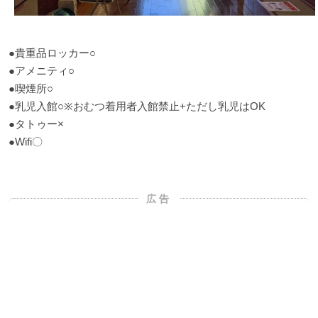
●貴重品ロッカー○
●アメニティ○
●喫煙所○
●乳児入館○※おむつ着用者入館禁止+ただし乳児はOK
●タトゥー×
●Wifi〇