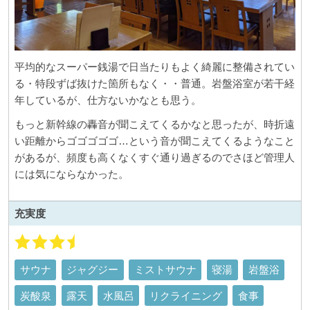
平均的なスーパー銭湯で日当たりもよく綺麗に整備されてい
る・特段ずば抜けた箇所もなく・・普通。岩盤浴室が若干経
年しているが、仕方ないかなとも思う。
もっと新幹線の轟音が聞こえてくるかなと思ったが、時折遠
い距離からゴゴゴゴゴ…という音が聞こえてくるようなこと
があるが、頻度も高くなくすぐ通り過ぎるのでさほど管理人
には気にならなかった。
充実度
サウナ
ジャグジー
ミストサウナ
寝湯
岩盤浴
炭酸泉
露天
水風呂
リクライニング
食事