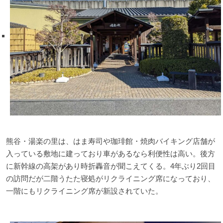
熊谷・湯楽の里は、はま寿司や珈琲館・焼肉バイキング店舗が
入っている敷地に建っており車があるなら利便性は高い。後方
に新幹線の高架があり時折轟音が聞こえてくる。4年ぶり2回目
の訪問だが二階うたた寝処がリクライニング席になっており、
一階にもリクライニング席が新設されていた。