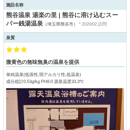
施設名称
熊谷温泉 湯楽の里 | 熊谷に溶け込むスー
パー銭湯温泉
（埼玉県熊谷市）
* 2020/02 訪問
泉質
微黄色の無味無臭の温泉を提供
単純温泉(低張性,弱アルカリ性,低温泉)
成分総計0.53g/kg PH8.0 源泉温度33.3℃