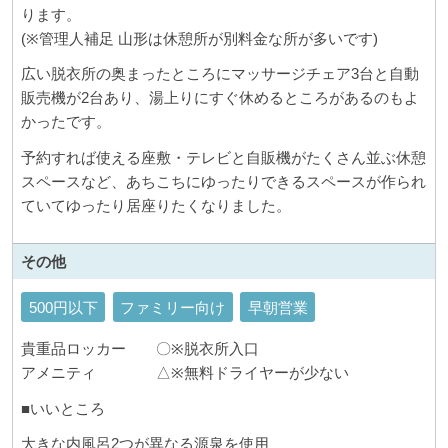
ります。
(※管理人補足 山形は休憩所が別料金な所が多いです)
広い脱衣所の奥まったところにマッサージチェア3台と自動
販売機が2台あり、湯上りにすぐ休めるところがあるのもよ
かったです。
予約すれば使える座敷・テレビと自販機がたくさん並ぶ休憩
スペースなど、あちこちにゆったりできるスペースが作られ
ていてゆったり居座りたくなりました。
その他
500円以下
ファミリー向け
早朝営業
貴重品ロッカー 〇※脱衣所入口
アメニティ △※無料ドライヤーが少ない
■いいところ
大きな内風呂2つが異なる源泉を使用