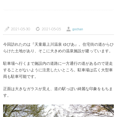
a
z
Ü
2021-05-30
2021-05-05
gochan
トップページ
温泉レポート
今回訪れたのは『天童最上川温泉 ゆぴあ』。住宅街の道からひ
特徴・こだわりで選ぶ
エリアから選ぶ
らけた土地があり、そこに大きめの温泉施設が建っています。
管理人随筆
当サイトについて
駐車場へ行くまで施設内の道路に一方通行の道があるので逆走
することがないように注意したいところ。駐車場は広く大型車
ご意見・お問い合わせ
利用規約
両も駐車可能です。
個人情報保護方針
正面は大きなガラスが見え、道の駅っぽい綺麗な印象をもちま
す。