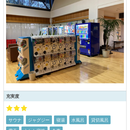
充実度
サウナ
ジャグジー
寝湯
水風呂
貸切風呂