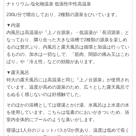
ナトリウム-塩化物温泉 低張性中性高温泉
230L/分で噴出しており、2種類の源泉をひいています。
▼内湯
内風呂は高温湯が『上ノ台源泉』・低温湯が「長沼源泉」と
なっており、隣り合った大きな浴槽で2種類の源泉を楽しめ
るのは贅沢ぶり。内風呂と露天風呂は循環と加温は行ってい
るものの、加水は一切なしで、「筋肉、関節の痛み又はこわ
ばり」や「冷え性」などの効能があります。
▼露天風呂
特大の露天風呂には高温湯と同じ『上ノ台源泉』が使用され
ています。温度が高めの源泉のため、広々とした露天風呂で
もぬるく感じないのは好感触でした。
そのほかの浴槽としては寝湯とかけ湯、水風呂は上水道の水
を使用しています。こちらは塩素のにおいがきついため、浴
室内全体的にプールのような臭いがします。
寝湯は1人分のジェットバスが2か所あり、温度は低めで長く