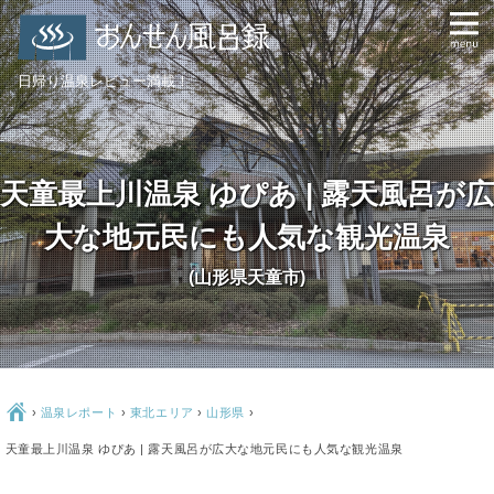
日帰り温泉レビュー満載！
天童最上川温泉 ゆぴあ | 露天風呂が広
大な地元民にも人気な観光温泉
(山形県天童市)
Ç
›
温泉レポート
›
東北エリア
›
山形県
›
天童最上川温泉 ゆぴあ | 露天風呂が広大な地元民にも人気な観光温泉