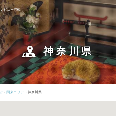
泉レビュー満載！
n
神奈川県
ぶ
›
関東エリア
› 神奈川県
トップページ