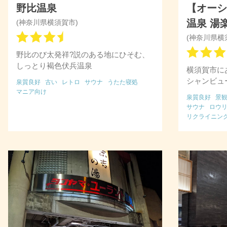
野比温泉
【オーシ
温泉 湯
(神奈川県横須賀市)
(神奈川県横
野比のび太発祥?説のある地にひそむ、
しっとり褐色伏兵温泉
横須賀市に
シャンビュ
泉質良好
古い
レトロ
サウナ
うたた寝処
マニア向け
泉質良好
景
サウナ
ロウ
リクライニン
ゲーセン
クレ