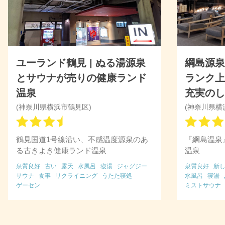
ユーランド鶴見 | ぬる湯源泉
綱島源泉
とサウナが売りの健康ランド
ランク
温泉
充実の
(神奈川県横浜市鶴見区)
(神奈川県横
鶴見国道1号線沿い、不感温度源泉のあ
『綱島温泉
る古きよき健康ランド温泉
温泉
泉質良好
古い
露天
水風呂
寝湯
ジャグジー
泉質良好
新
サウナ
食事
リクライニング
うたた寝処
水風呂
寝湯
ゲーセン
ミストサウナ
リクライニン
クレカOK