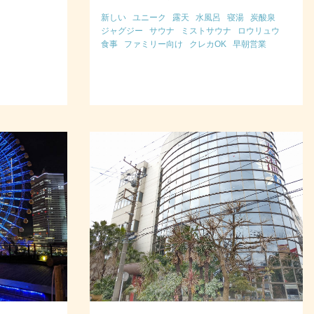
新しい
ユニーク
露天
水風呂
寝湯
炭酸泉
ジャグジー
サウナ
ミストサウナ
ロウリュウ
食事
ファミリー向け
クレカOK
早朝営業