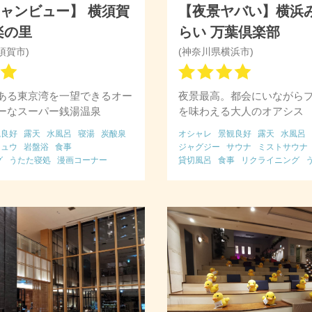
ャンビュー】 横須賀
【夜景ヤバい】横浜
楽の里
らい 万葉倶楽部
須賀市)
(神奈川県横浜市)
ある東京湾を一望できるオー
夜景最高。都会にいながら
ーなスーパー銭湯温泉
を味わえる大人のオアシス
観良好
露天
水風呂
寝湯
炭酸泉
オシャレ
景観良好
露天
水風呂
リュウ
岩盤浴
食事
ジャグジー
サウナ
ミストサウナ
グ
うたた寝処
漫画コーナー
貸切風呂
食事
リクライニング
カOK
漫画コーナー
ゲーセン
展望台
ファミリー向け
女性向け
クレカ
深夜滞在可