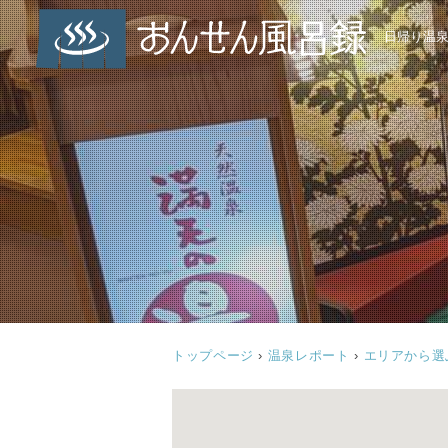
日帰り温
トップページ
›
温泉レポート
›
エリアから選