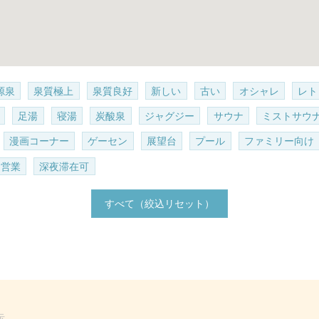
源泉
泉質極上
泉質良好
新しい
古い
オシャレ
レト
足湯
寝湯
炭酸泉
ジャグジー
サウナ
ミストサウ
漫画コーナー
ゲーセン
展望台
プール
ファミリー向け
朝営業
深夜滞在可
すべて（絞込リセット）
示