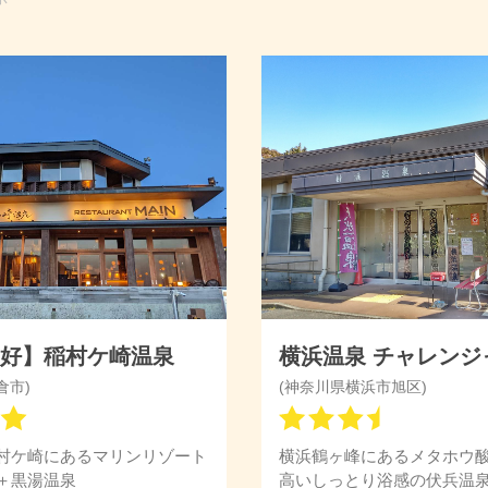
良好】稲村ケ崎温泉
横浜温泉 チャレンジ
倉市)
(神奈川県横浜市旭区)
村ケ崎にあるマリンリゾート
横浜鶴ヶ峰にあるメタホウ
＋黒湯温泉
高いしっとり浴感の伏兵温泉!