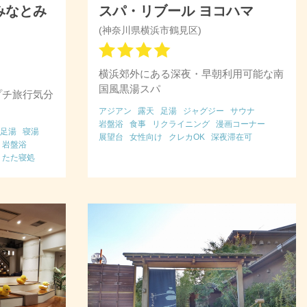
みなとみ
スパ・リブール ヨコハマ
(神奈川県横浜市鶴見区)
横浜郊外にある深夜・早朝利用可能な南
国風黒湯スパ
プチ旅行気分
アジアン
露天
足湯
ジャグジー
サウナ
岩盤浴
食事
リクライニング
漫画コーナー
足湯
寝湯
展望台
女性向け
クレカOK
深夜滞在可
岩盤浴
うたた寝処
OK
早朝営業