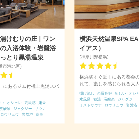
湯けむりの庄 | ワン
横浜天然温泉SPA E
上の入浴体験・岩盤浴
イアス）
しっとり黒湯温泉
(神奈川県横浜)
浜市港北区)
横浜駅すぐ近くにある都会
れて、癒しを感じられる大
』にあるジム付極上黒湯スパ
掛け流し
泉質良好
新しい
オシ
水風呂
寝湯
炭酸泉
ジャグジー
しい
オシャレ
高級感
露天
ミストサウナ
ロウリュウ
岩盤浴
炭酸泉
ジャグジー
サウナ
リクライニング
うたた寝処
漫画
ロウリュウ
岩盤浴
食事
ファミリー向け
女性向け
早朝営
グ
うたた寝処
女性向け
深夜滞在可