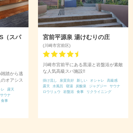
AS（スパ
宮前平源泉 湯けむりの庄
(川崎市宮前区)
川崎市宮前平にある黒湯と岩盤浴が素敵
な人気高級スパ施設!!
の雑踏から逃
人のオアシス
掛け流し
泉質良好
新しい
オシャレ
高級感
露天
水風呂
寝湯
炭酸泉
ジャグジー
サウナ
ャレ
露天
ロウリュウ
岩盤浴
食事
リクライニング
サウナ
漫画コーナー
女性向け
クレカOK
食事
コーナー
業