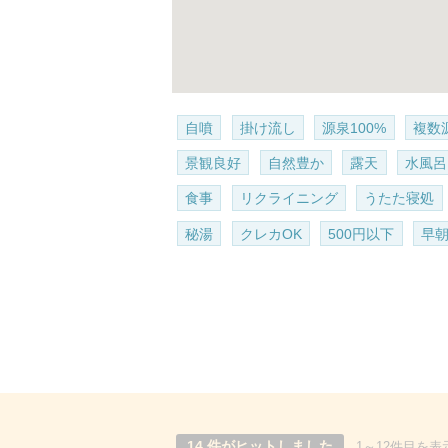
自噴
掛け流し
源泉100%
複数
景観良好
自然豊か
露天
水風呂
食事
リクライニング
うたた寝処
秘湯
クレカOK
500円以下
早
14 件がヒットしました
1～12件目を表