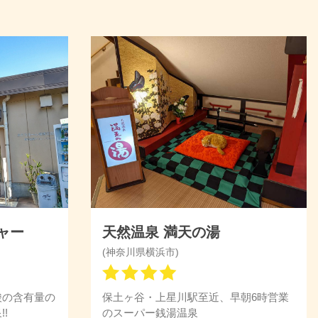
ャー
天然温泉 満天の湯
(神奈川県横浜市)
酸の含有量の
保土ヶ谷・上星川駅至近、早朝6時営業
!
のスーパー銭湯温泉