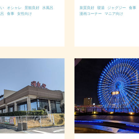
しい
オシャレ
景観良好
水風呂
泉質良好
寝湯
ジャグジー
食事
風呂
食事
女性向け
漫画コーナー
マニア向け