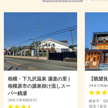
相模・下九沢温泉 湯楽の里 |
【眺望
相模原市の源泉掛け流しスー
(神奈川県鎌
パー銭湯
(神奈川県相模原市)
鎌倉市・稲
感漂う食堂