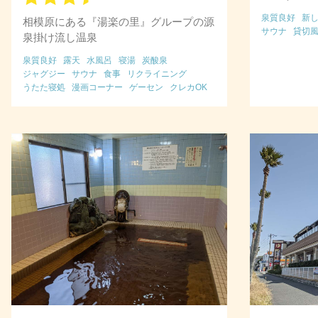
泉質良好
新
相模原にある『湯楽の里』グループの源
サウナ
貸切
泉掛け流し温泉
泉質良好
露天
水風呂
寝湯
炭酸泉
ジャグジー
サウナ
食事
リクライニング
うたた寝処
漫画コーナー
ゲーセン
クレカOK