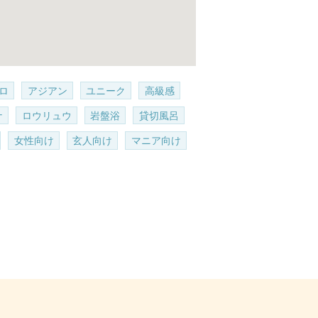
ロ
アジアン
ユニーク
高級感
ナ
ロウリュウ
岩盤浴
貸切風呂
女性向け
玄人向け
マニア向け