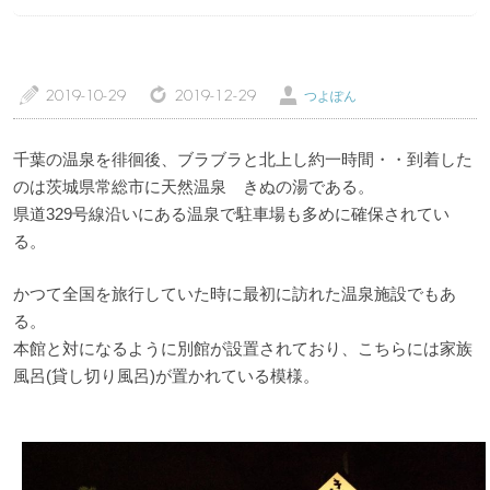
トップページ
温泉レポート
a
z
Ü
2019-10-29
2019-12-29
つよぽん
特徴・こだわりで選ぶ
エリアから選ぶ
千葉の温泉を徘徊後、ブラブラと北上し約一時間・・到着した
のは茨城県常総市に天然温泉 きぬの湯である。
管理人随筆
当サイトについて
県道329号線沿いにある温泉で駐車場も多めに確保されてい
る。
ご意見・お問い合わせ
利用規約
かつて全国を旅行していた時に最初に訪れた温泉施設でもあ
個人情報保護方針
る。
本館と対になるように別館が設置されており、こちらには家族
風呂(貸し切り風呂)が置かれている模様。