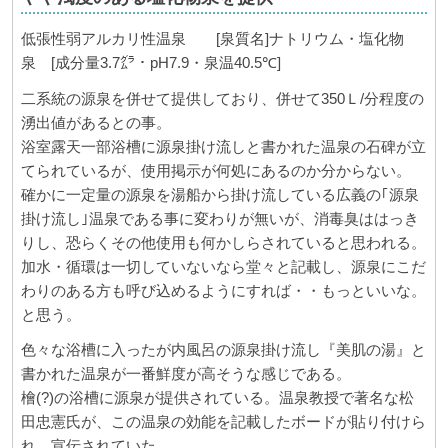
低張性弱アルカリ性温泉 [泉質名]ナトリウム・塩化物
泉 [成分量3.7㌘・pH7.9・泉温40.5℃]
二系統の源泉を併せて提供しており、併せて350Ｌ/分程度の
湧出値があるとの事。
浴室露天一部浴槽に源泉掛け流しと書かれた温泉の石碑が立
てられているが、使用掲示が何処にあるのか分からない。
確かに一定量の源泉を湯船から掛け流している広義の｢源泉
掛け流し｣温泉である事に変わりが無いが、消毒臭ははっき
りし、恐らくその他使用も何かしらされていると思われる。
加水・循環は一切していないなら堂々と記載し、源泉にこだ
わりのある方も呼び込めるようにすれば・・もっといいな。
と思う。
色々な浴槽に入ったが内風呂の源泉掛け流し『美肌の湯』と
書かれた温泉が一番鮮度が高そうな感じである。
檜(?)の浴槽に源泉が提供されている。温泉教授で著名な松
田忠憲氏が、この温泉の効能を記載したボードが貼り付けら
れ、宣伝されていた。