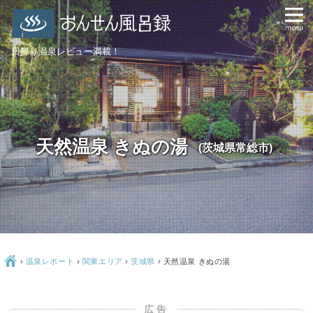
日帰り温泉レビュー満載！
天然温泉 きぬの湯
(茨城県常総市)
Ç
›
温泉レポート
›
関東エリア
›
茨城県
›
天然温泉 きぬの湯