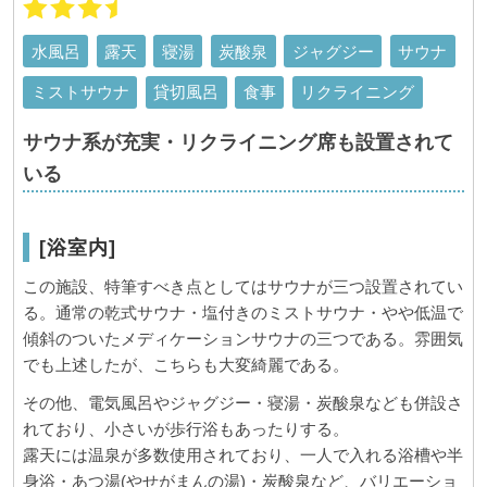
水風呂
露天
寝湯
炭酸泉
ジャグジー
サウナ
ミストサウナ
貸切風呂
食事
リクライニング
サウナ系が充実・リクライニング席も設置されて
いる
[浴室内]
この施設、特筆すべき点としてはサウナが三つ設置されてい
る。通常の乾式サウナ・塩付きのミストサウナ・やや低温で
傾斜のついたメディケーションサウナの三つである。雰囲気
でも上述したが、こちらも大変綺麗である。
その他、電気風呂やジャグジー・寝湯・炭酸泉なども併設さ
れており、小さいが歩行浴もあったりする。
露天には温泉が多数使用されており、一人で入れる浴槽や半
身浴・あつ湯(やせがまんの湯)・炭酸泉など、バリエーショ