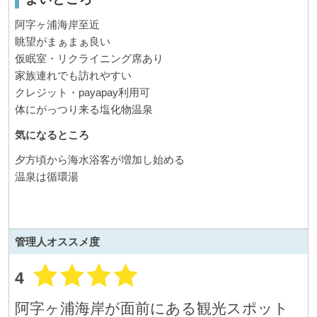
阿字ヶ浦海岸至近
眺望がまぁまぁ良い
仮眠室・リクライニング席あり
家族連れでも訪れやすい
クレジット・payapay利用可
体にがっつり来る塩化物温泉
気になるところ
夕方頃から海水浴客が増加し始める
温泉は循環湯
管理人
オススメ度
4
阿字ヶ浦海岸が面前にある観光スポット