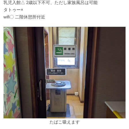
乳児入館△ 2歳以下不可、ただし家族風呂は可能
タトゥー×
wifi〇 二階休憩所付近
たばこ吸えます