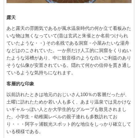
露天
あと露天の雰囲気であるが風水温泉時代の何か立て看板みた
いな物は無くなっていて(昔は玄武と朱雀とか名前つけられ
ていたような・・) その名残である洞窟・小屋みたいな湯舟
などはのこされていた。一か所だけ人工的に洞窟をくりぬい
たような浴槽があり、中に観音様のような白いご利益のあり
そうな仏像が安置されている。隠れて何かの信仰を貫き通し
ているような気持ちになれます。
客層的な印象
以前訪れたときは地元のおじいさん100％の客層だったが、
土曜に訪れたためか若い人も多く、あまり温泉では見かけな
いギャルっぽい人とか大学生的なグループも散見されまし
た。小学生・幼稚園レベルの親子連れも多数訪れてお
り・・・阿字ヶ浦観光スポット的な地位をしっかり確立して
いる模様である。