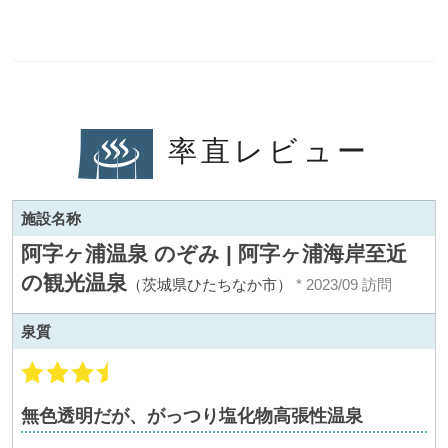
率直レビュー
施設名称
阿字ヶ浦温泉 のぞみ | 阿字ヶ浦海岸至近
の観光温泉
（茨城県ひたちなか市）
* 2023/09 訪問
泉質
無色透明だが、がっつり塩化物高張性温泉