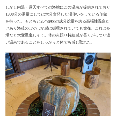
しかし内湯・露天すべての浴槽にこの温泉が提供されており
130ℓ/分の湯量にしては大分奮発した湯使いをしている印象
を持った。もともと26mg/kgの成分総量を誇る高張性温泉だ
けあり浴後のぽかぽか感は循環されていても健在。これは冬
場だと大変重宝しそう。体の火照り持続感が長くがっつり濃
い温泉であることをしっかりと体でも感じ取れた。