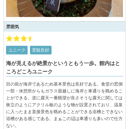
雰囲気
ユニーク
景観良好
海が見えるが絶景かというともう一歩。館内はと
ころどころユニーク
目の前が海岸であるため基本景色は良好である。食堂の窓側
一部・休憩所からもガラス面越しに海岸と車通りを眺めるこ
とができる。逆に露天一番眺望が良さそうな露天に関しては
衝立のようにアクリル板のような物が設置されており、温泉
に入ったまま直接景色を眺めることができる浴槽とできない
浴槽がある感じである。まぁこの辺は車通りも多いので仕方
ない。