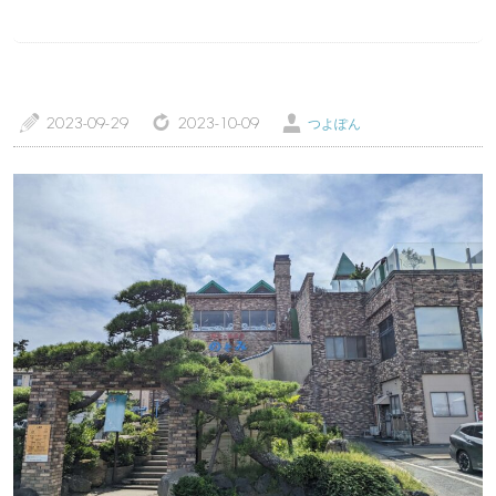
a
z
Ü
2023-09-29
2023-10-09
つよぽん
トップページ
温泉レポート
特徴・こだわりで選ぶ
エリアから選ぶ
管理人随筆
当サイトについて
ご意見・お問い合わせ
利用規約
個人情報保護方針