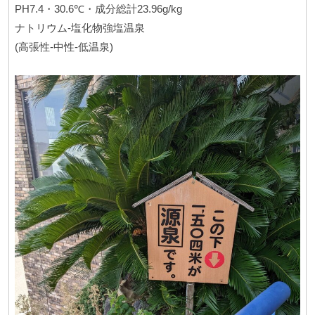
PH7.4・30.6℃・成分総計23.96g/kg
ナトリウム-塩化物強塩温泉
(高張性-中性-低温泉)