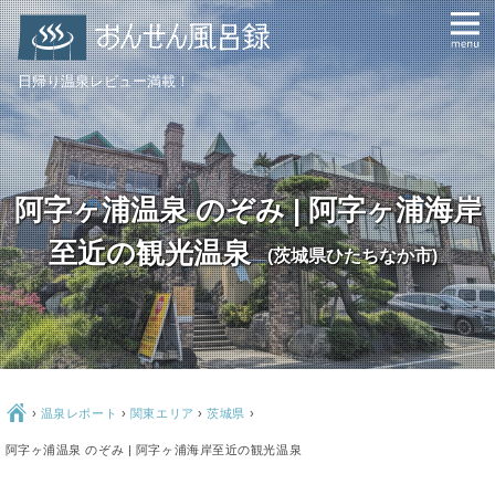
日帰り温泉レビュー満載！
阿字ヶ浦温泉 のぞみ | 阿字ヶ浦海岸
至近の観光温泉
(茨城県ひたちなか市)
Ç
›
温泉レポート
›
関東エリア
›
茨城県
›
阿字ヶ浦温泉 のぞみ | 阿字ヶ浦海岸至近の観光温泉