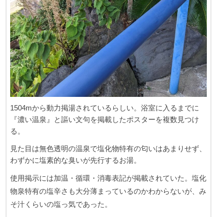
1504mから動力掲湯されているらしい。浴室に入るまでに
『濃い温泉』と謳い文句を掲載したポスターを複数見つけ
る。
見た目は無色透明の温泉で塩化物特有の匂いはあまりせず、
わずかに塩素的な臭いが先行するお湯。
使用掲示には加温・循環・消毒表記が掲載されていた。塩化
物泉特有の塩辛さも大分薄まっているのかわからないが、み
そ汁くらいの塩っ気であった。