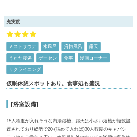
充実度
ミストサウナ
水風呂
貸切風呂
露天
うたた寝処
ゲーセン
食事
漫画コーナー
リクライニング
仮眠休憩スポットあり。食事処も盛況
[浴室設備]
15人程度が入れそうな内湯浴槽、露天は小さい浴槽が複数設
置されており総勢で20-(詰めて入れば)30人程度のキャパシ