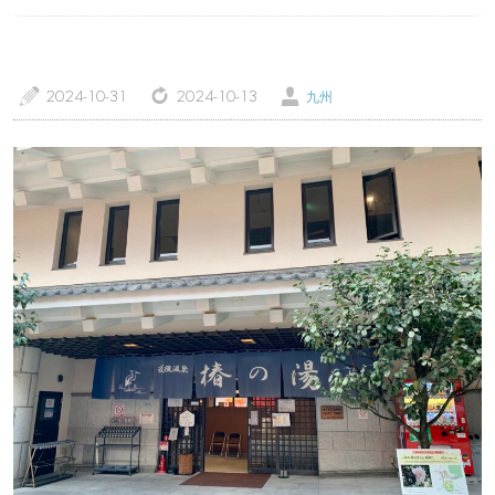
a
z
Ü
2024-10-31
2024-10-13
九州
トップページ
温泉レポート
特徴・こだわりで選ぶ
エリアから選ぶ
管理人随筆
当サイトについて
ご意見・お問い合わせ
利用規約
個人情報保護方針