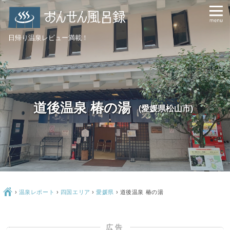
日帰り温泉レビュー満載！
道後温泉 椿の湯
(愛媛県松山市)
Ç
›
温泉レポート
›
四国エリア
›
愛媛県
›
道後温泉 椿の湯