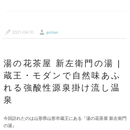
a
Ü
2021-04-10
gochan
トップページ
温泉レポート
特徴・こだわりで選ぶ
エリアから選ぶ
湯の花茶屋 新左衛門の湯 |
管理人随筆
当サイトについて
蔵王・モダンで自然味あふ
れる強酸性源泉掛け流し温
ご意見・お問い合わせ
利用規約
泉
個人情報保護方針
今回訪れたのは山形県山形市蔵王にある『湯の花茶屋 新左衛門
の湯』