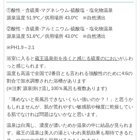
①酸性・含硫黄-マグネシウム-硫酸塩・塩化物温泉
源泉温度 51.9℃／供用場所 43.0℃ ※自然湧出
②酸性・含硫黄-アルミニウム-硫酸塩・塩化物温泉
源泉温度 51.6℃／供用場所 43.0℃ ※自然湧出
※PH1.9～2.1
浴室に入ると
蔵王温泉街を歩くと感じる硫黄のにおい
がふわ
っと感じられます。
温度も高温で全国で2番目とも言われる強酸性のために4:6の
割合で加水調整された浴槽があります
(※注釈 源泉掛け流し100％風呂も複数あります)
「薄めないと長風呂できないくらい強いのか？！」と思うか
もしれませんが、肌が荒れやすい敏感肌や極度に乾燥してい
る肌でなければ問題はないかなと思います。
温泉は白濁し、濃度が濃いためか温泉の中に結晶が見られま
す。蔵王の温泉は美人の湯といわれ美肌効果も期待できるた