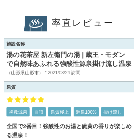
率直レビュー
施設名称
湯の花茶屋 新左衛門の湯 | 蔵王・モダン
で自然味あふれる強酸性源泉掛け流し温泉
（山形県山形市）
* 2021/03/24 訪問
泉質
複数源泉
自噴
泉質極上
源泉100%
掛け流し
全国で2番目！強酸性のお湯と硫黄の香りが楽しめ
る温泉！