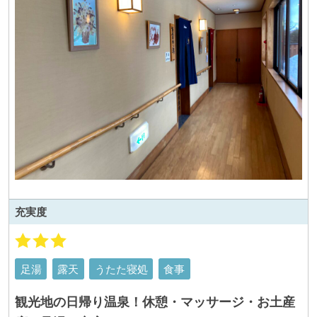
充実度
足湯
露天
うたた寝処
食事
観光地の日帰り温泉！休憩・マッサージ・お土産