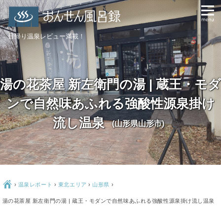
日帰り温泉レビュー満載！
湯の花茶屋 新左衛門の湯 | 蔵王・モダ
ンで自然味あふれる強酸性源泉掛け
流し温泉
(山形県山形市)
Ç
›
温泉レポート
›
東北エリア
›
山形県
›
湯の花茶屋 新左衛門の湯 | 蔵王・モダンで自然味あふれる強酸性源泉掛け流し温泉