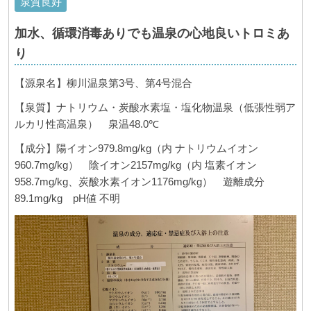
泉質良好
加水、循環消毒ありでも温泉の心地良いトロミあ
り
【源泉名】柳川温泉第3号、第4号混合
【泉質】ナトリウム・炭酸水素塩・塩化物温泉（低張性弱ア
ルカリ性高温泉） 泉温48.0℃
【成分】陽イオン979.8mg/kg（内 ナトリウムイオン
960.7mg/kg） 陰イオン2157mg/kg（内 塩素イオン
958.7mg/kg、炭酸水素イオン1176mg/kg） 遊離成分
89.1mg/kg pH値 不明