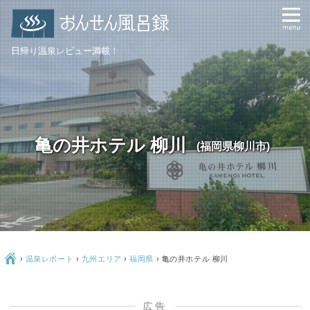
日帰り温泉レビュー満載！
亀の井ホテル 柳川
(福岡県柳川市)
Ç
›
温泉レポート
›
九州エリア
›
福岡県
›
亀の井ホテル 柳川