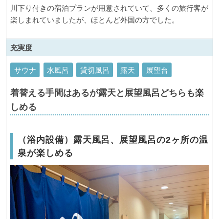
川下り付きの宿泊プランが用意されていて、多くの旅行客が
楽しまれていましたが、ほとんど外国の方でした。
充実度
サウナ
水風呂
貸切風呂
露天
展望台
着替える手間はあるが露天と展望風呂どちらも楽
しめる
（浴内設備）露天風呂、展望風呂の2ヶ所の温
泉が楽しめる