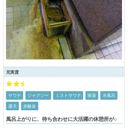
充実度
サウナ
ジャグジー
ミストサウナ
寝湯
水風呂
露天
炭酸泉
風呂上がりに、待ち合わせに大活躍の休憩所が○