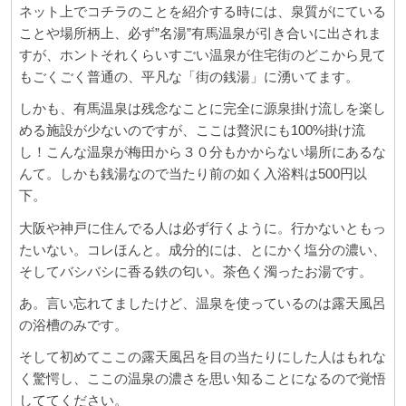
ネット上でコチラのことを紹介する時には、泉質がにている
ことや場所柄上、必ず”名湯”有馬温泉が引き合いに出されま
すが、ホントそれくらいすごい温泉が住宅街のどこから見て
もごくごく普通の、平凡な「街の銭湯」に湧いてます。
しかも、有馬温泉は残念なことに完全に源泉掛け流しを楽し
める施設が少ないのですが、ここは贅沢にも100%掛け流
し！こんな温泉が梅田から３０分もかからない場所にあるな
んて。しかも銭湯なので当たり前の如く入浴料は500円以
下。
大阪や神戸に住んでる人は必ず行くように。行かないともっ
たいない。コレほんと。成分的には、とにかく塩分の濃い、
そしてバシバシに香る鉄の匂い。茶色く濁ったお湯です。
あ。言い忘れてましたけど、温泉を使っているのは露天風呂
の浴槽のみです。
そして初めてここの露天風呂を目の当たりにした人はもれな
く驚愕し、ここの温泉の濃さを思い知ることになるので覚悟
しててください。