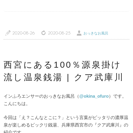
管理人随筆
当サイトについて
ご意見・お問い合わせ
利用規約
a
z
Ü
2020-08-26
2020-08-25
おっきなお風呂
個人情報保護方針
西宮にある100％源泉掛け
流し温泉銭湯 | クア武庫川
インふろエンサーのおっきなお風呂（
@okina_ofuro
）です。
こんにちは。
今回は「え？こんなとこに？」という言葉がピッタリの濃厚温
泉が楽しめるビックリ銭湯、兵庫県西宮市の『クア武庫川』の
紹介です。