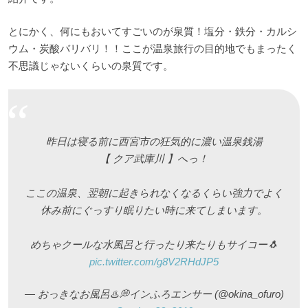
とにかく、何にもおいてすごいのが泉質！塩分・鉄分・カルシ
ウム・炭酸バリバリ！！ここが温泉旅行の目的地でもまったく
不思議じゃないくらいの泉質です。
昨日は寝る前に西宮市の狂気的に濃い温泉銭湯
【 クア武庫川 】へっ！
ここの温泉、翌朝に起きられなくなるくらい強力でよく
休み前にぐっすり眠りたい時に来てしまいます。
めちゃクールな水風呂と行ったり来たりもサイコー🐧
pic.twitter.com/g8V2RHdJP5
— おっきなお風呂♨️💭インふろエンサー (@okina_ofuro)