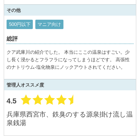
その他
500円以下
マニア向け
総評
クア武庫川の紹介でした。 本当にここの温泉はすごい。少
し長く浸かるとフラフラになってしまうほどです。 高張性
のナトリウム-塩化物泉にノックアウトされてください。
管理人
オススメ度
4.5
兵庫県西宮市、鉄臭のする源泉掛け流し温
泉銭湯