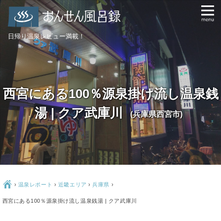
日帰り温泉レビュー満載！
西宮にある100％源泉掛け流し温泉銭
湯 | クア武庫川
(兵庫県西宮市)
Ç
›
温泉レポート
›
近畿エリア
›
兵庫県
›
西宮にある100％源泉掛け流し温泉銭湯 | クア武庫川