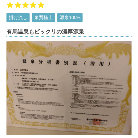
掛け流し
泉質極上
源泉100%
有馬温泉もビックリの濃厚源泉