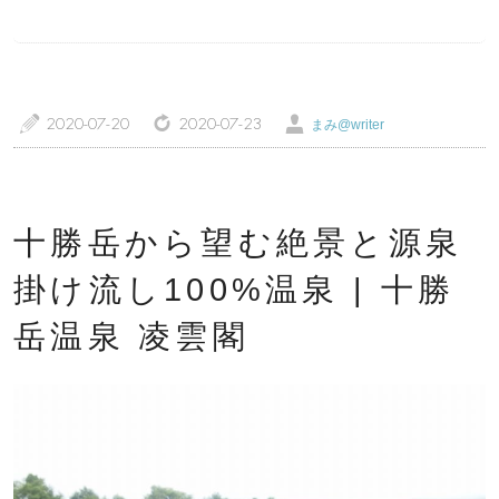
a
z
Ü
2020-07-20
2020-07-23
まみ@writer
トップページ
温泉レポート
特徴・こだわりで選ぶ
エリアから選ぶ
十勝岳から望む絶景と源泉
管理人随筆
当サイトについて
掛け流し100%温泉 | 十勝
岳温泉 凌雲閣
ご意見・お問い合わせ
利用規約
個人情報保護方針