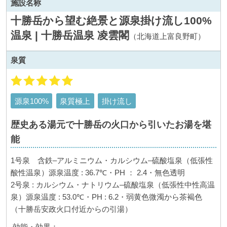
施設名称
十勝岳から望む絶景と源泉掛け流し100%
温泉 | 十勝岳温泉 凌雲閣
（北海道上富良野町）
泉質
源泉100%
泉質極上
掛け流し
歴史ある湯元で十勝岳の火口から引いたお湯を堪
能
1
号泉 含鉄
–
アルミニウム・カルシウム
–
硫酸塩泉（低張性
酸性温泉）源泉温度
: 36.7
℃・
PH
：
2.4
・無色透明
2
号泉
:
カルシウム・ナトリウム
–
硫酸塩泉（低張性中性高温
泉）源泉温度
: 53.0
℃・
PH : 6.2
・弱黄色微濁から茶褐色
（十勝岳安政火口付近からの引湯）
効能・効果：