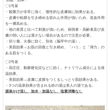
〇
1
号泉
・殺菌力が非常に強く、慢性的な皮膚病に効果がある。
・皮膚や粘膜を引き締める収れん作用が強いため、造血作用
を一層高める。
・他の泉質と比べて刺激が強いため、病弱者・高齢者及び皮
膚の弱い人には適さない場合があるので注意が必要。
・切り傷、火傷に効く。別名（脳卒中の湯）。
・美肌効果→お肌の回復と引き締め、「ハリ」と「弾力」の
ある肌をつくる。
〇
2
号泉
・高圧症、動脈硬化症などに効く。ナトリウム成分による保
温効果。
・美肌効果→皮膚に皮膜をつくるしっとり肌効果がある。
・
3
つの温泉効果が含まれる鉄の湯は美人の湯である。
源泉かけ流し、加水・加温なし、塩素消毒なし