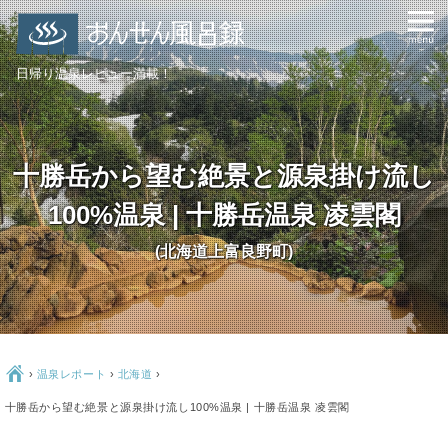
日帰り温泉レビュー満載！
十勝岳から望む絶景と源泉掛け流し
100%温泉 | 十勝岳温泉 凌雲閣
(北海道上富良野町)
Ç
›
温泉レポート
›
北海道
›
十勝岳から望む絶景と源泉掛け流し100%温泉 | 十勝岳温泉 凌雲閣