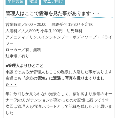
早朝営業
秘湯
マニア向け
管理人はここで雲海を見た事があります・・
営業時間／
8:00 – 20:00
最終受付
19:30 /
不定休
入浴料／大人
800
円 小学生
400
円 幼児無料
アメニティ／リンスインシャンプー・ボディソープ・ドライ
ヤー
ロッカー／有、無料
駐車場／有り
■管理人よりひとこと
余談ではあるが管理人もここの温泉に入浴した事があります
奇遇にも
『夕方の雲海』に遭遇し写真を撮りまくりまし
た・・
年に数回しか見られない光景らしく、宿泊客より旅館のオー
ナー(?)の方がテンションが高かったのが記憶に残ってます
次回は管理人も宿泊レポートとして記録を残したいと思いま
した