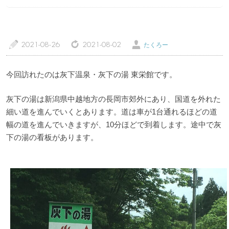
a
z
Ü
2021-08-26
2021-08-02
たくろー
トップページ
温泉レポート
今回訪れたのは灰下温泉・灰下の湯 東栄館です。
特徴・こだわりで選ぶ
エリアから選ぶ
灰下の湯は新潟県中越地方の長岡市郊外にあり、国道を外れた
管理人随筆
当サイトについて
細い道を進んでいくとあります。道は車が1台通れるほどの道
幅の道を進んでいきますが、10分ほどで到着します。途中で灰
ご意見・お問い合わせ
利用規約
下の湯の看板があります。
個人情報保護方針