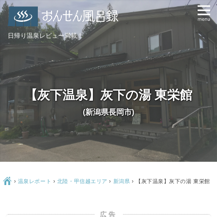
日帰り温泉レビュー満載！
【灰下温泉】灰下の湯 東栄館
(新潟県長岡市)
Ç
›
温泉レポート
›
北陸・甲信越エリア
›
新潟県
›
【灰下温泉】灰下の湯 東栄館