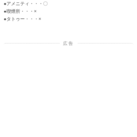
●アメニティ・・・〇
●喫煙所・・・×
●タトゥー・・・×