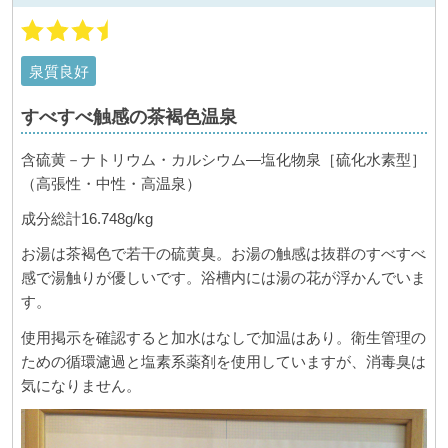
泉質良好
すべすべ触感の茶褐色温泉
含硫黄－ナトリウム・カルシウム―塩化物泉［硫化水素型］
（高張性・中性・高温泉）
成分総計16.748g/kg
お湯は茶褐色で若干の硫黄臭。お湯の触感は抜群のすべすべ
感で湯触りが優しいです。浴槽内には湯の花が浮かんでいま
す。
使用掲示を確認すると加水はなしで加温はあり。衛生管理の
ための循環濾過と塩素系薬剤を使用していますが、消毒臭は
気になりません。