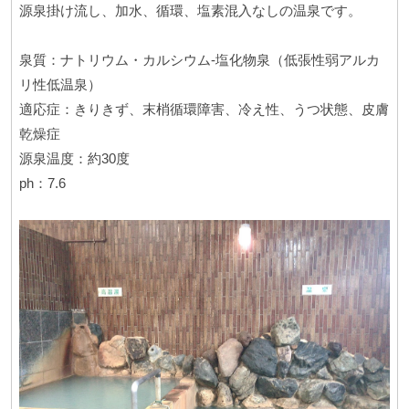
源泉掛け流し、加水、循環、塩素混入なしの温泉です。
泉質：ナトリウム・カルシウム-塩化物泉（低張性弱アルカ
リ性低温泉）
適応症：きりきず、末梢循環障害、冷え性、うつ状態、皮膚
乾燥症
源泉温度：約30度
ph：7.6