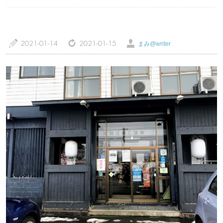
a
z
Ü
2021-01-14
2021-01-15
まみ@writer
トップページ
温泉レポート
特徴・こだわりで選ぶ
エリアから選ぶ
管理人随筆
当サイトについて
ご意見・お問い合わせ
利用規約
個人情報保護方針