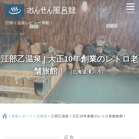
日帰り温泉レビュー満載！
江部乙温泉 | 大正10年創業のレトロ老
舗旅館！
(北海道滝川市)
Ç
›
温泉レポート
›
北海道
›
江部乙温泉 | 大正10年創業のレトロ老舗旅館！