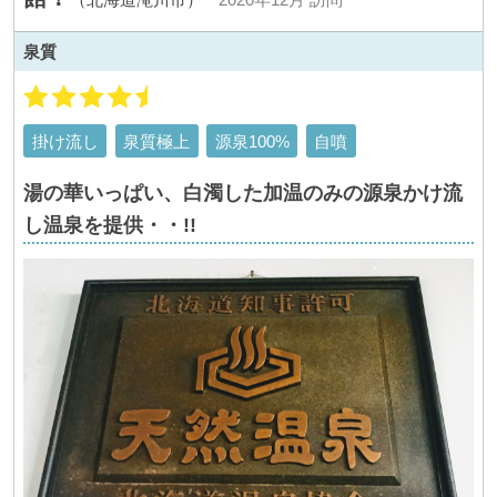
泉質
掛け流し
泉質極上
源泉100%
自噴
湯の華いっぱい、白濁した加温のみの源泉かけ流
し温泉を提供・・!!