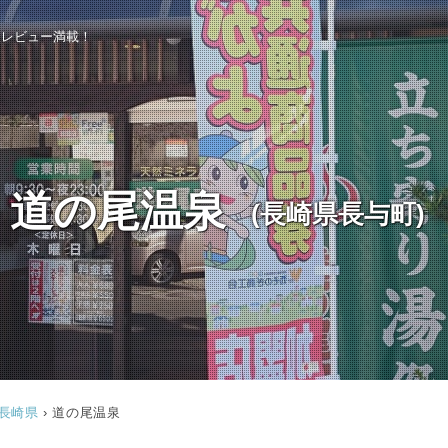
泉レビュー満載！
道の尾温泉
(長崎県長与町)
トップページ
長崎県
›
道の尾温泉