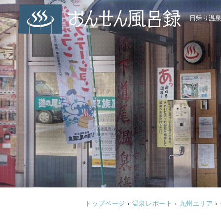
日帰り温
トップページ
›
温泉レポート
›
九州エリア
›