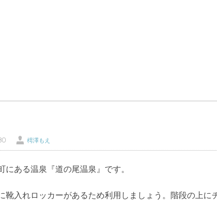
Ü
30
樗澤もえ
町にある温泉『道の尾温泉』です。
に靴入れロッカーがあるため利用しましょう。階段の上に