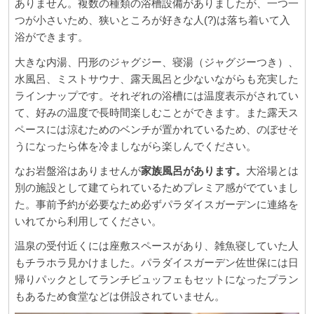
ありません。複数の種類の浴槽設備がありましたが、一つ一
つが小さいため、狭いところが好きな人(?)は落ち着いて入
浴ができます。
大きな内湯、円形のジャグジー、寝湯（ジャグジーつき）、
水風呂、ミストサウナ、露天風呂と少ないながらも充実した
ラインナップです。それぞれの浴槽には温度表示がされてい
て、好みの温度で長時間楽しむことができます。また露天ス
ペースには涼むためのベンチが置かれているため、のぼせそ
うになったら体を冷ましながら楽しんでください。
なお
岩盤浴はありませんが
家族風呂があります。
大浴場とは
別の施設として建てられているためプレミア感がでていまし
た。事前予約が必要なため必ずパラダイスガーデンに連絡を
いれてから利用してください。
温泉の受付近くには座敷スペースがあり、雑魚寝していた人
もチラホラ見かけました。パラダイスガーデン佐世保には日
帰りパックとしてランチビュッフェもセットになったプラン
もあるため食堂などは併設されていません。