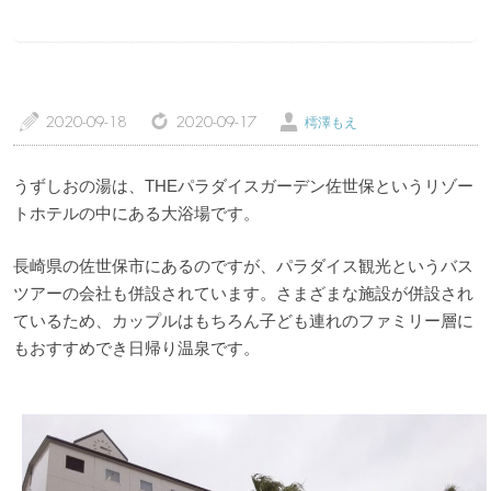
a
z
Ü
2020-09-18
2020-09-17
樗澤もえ
トップページ
温泉レポート
うずしおの湯は、THEパラダイスガーデン佐世保というリゾー
特徴・こだわりで選ぶ
エリアから選ぶ
トホテルの中にある大浴場です。
長崎県の佐世保市にあるのですが、パラダイス観光というバス
管理人随筆
当サイトについて
ツアーの会社も併設されています。さまざまな施設が併設され
ているため、カップルはもちろん子ども連れのファミリー層に
ご意見・お問い合わせ
利用規約
もおすすめでき日帰り温泉です。
個人情報保護方針