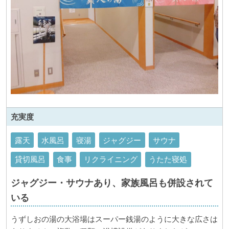
充実度
露天
水風呂
寝湯
ジャグジー
サウナ
貸切風呂
食事
リクライニング
うたた寝処
ジャグジー・サウナあり、家族風呂も併設されて
いる
うずしおの湯の大浴場はスーパー銭湯のように大きな広さは