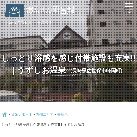
日帰り温泉レビュー満載！
しっとり浴感を感じ付帯施設も充実!!
| うずしお温泉
(長崎県佐世保市崎岡町)
Ç
›
温泉レポート
›
九州エリア
›
長崎県
›
しっとり浴感を感じ付帯施設も充実!! | うずしお温泉