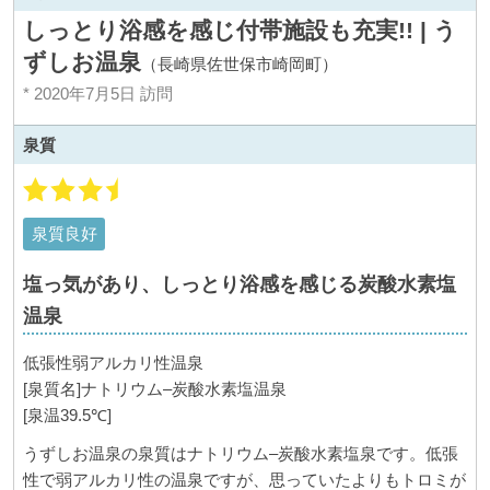
しっとり浴感を感じ付帯施設も充実!! | う
ずしお温泉
（長崎県佐世保市崎岡町）
* 2020年7月5日 訪問
泉質
泉質良好
塩っ気があり、しっとり浴感を感じる炭酸水素塩
温泉
低張性弱アルカリ性温泉
[
泉質名
]
ナトリウム
–
炭酸水素塩温泉
[
泉温
39.5
℃]
うずしお温泉の泉質はナトリウム
–
炭酸水素塩泉です。低張
性で弱アルカリ性の温泉ですが、思っていたよりもトロミが