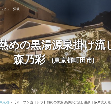
泉レビュー満載！
熱めの黒湯源泉掛け流し温
森乃彩
(東京都町田市)
トップページ
東京都
›
【オープン当日レポ】熱めの黒湯源泉掛け流し温泉 | 多摩境天然