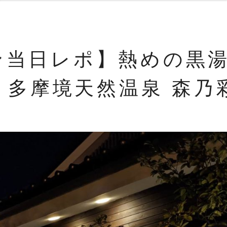
ン当日レポ】熱めの黒
| 多摩境天然温泉 森乃