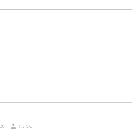
温泉レポート
特徴・こだわりで選ぶ
エリアから選ぶ
管理人随筆
当サイトについて
ご意見・お問い合わせ
利用規約
個人情報保護方針
Ü
-28
つよぽん