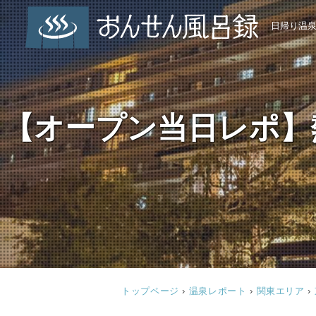
日帰り温
【オープン当日レポ】
トップページ
›
温泉レポート
›
関東エリア
›