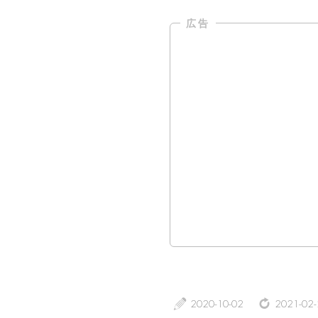
a
z
2020-10-02
2021-02