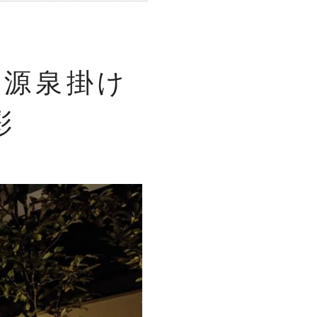
湯源泉掛け
彩