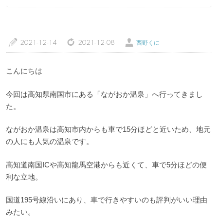
a
z
Ü
2021-12-14
2021-12-08
西野くに
トップページ
温泉レポート
こんにちは
今回は高知県南国市にある「ながおか温泉」へ行ってきまし
特徴・こだわりで選ぶ
エリアから選ぶ
た。
管理人随筆
当サイトについて
ながおか温泉は高知市内からも車で15分ほどと近いため、地元
の人にも人気の温泉です。
ご意見・お問い合わせ
利用規約
高知道南国ICや高知龍馬空港からも近くて、車で5分ほどの便
個人情報保護方針
利な立地。
国道195号線沿いにあり、車で行きやすいのも評判がいい理由
みたい。