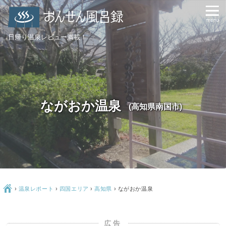
日帰り温泉レビュー満載！
ながおか温泉
(高知県南国市)
Ç
›
温泉レポート
›
四国エリア
›
高知県
›
ながおか温泉