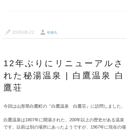
a
Ü
2020-08-22
研修丸
トップページ
温泉レポート
特徴・こだわりで選ぶ
エリアから選ぶ
12年ぶりにリニューアルさ
管理人随筆
当サイトについて
れた秘湯温泉 | 白鷹温泉 白
ご意見・お問い合わせ
利用規約
鷹荘
個人情報保護方針
今回は山形県白鷹町の『白鷹温泉 白鷹荘』に訪問しました。
白鷹温泉は1807年に開湯された、200年以上の歴史がある温泉
です。以前は別の場所にあったようですが、1967年に現在の場