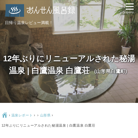
日帰り温泉レビュー満載！
12年ぶりにリニューアルされた秘湯
温泉 | 白鷹温泉 白鷹荘
(山形県白鷹町)
Ç
›
温泉レポート
›
›
山形県
›
12年ぶりにリニューアルされた秘湯温泉 | 白鷹温泉 白鷹荘