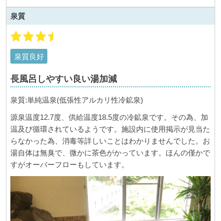
泉質
泉質良好
長風呂しやすい良い湯加減
泉質:単純温泉(低張性アルカリ性冷鉱泉)
源泉温度12.7度、供給温度18.5度の冷鉱泉です。その為、加
温及び循環されているようです。施設内に使用掲示が見当た
らなかった為、消毒等詳しいことはわかりませんでした。お
湯自体は無臭で、微かに茶色がかっています。ほんの僅かで
すがオーバーフローもしています。