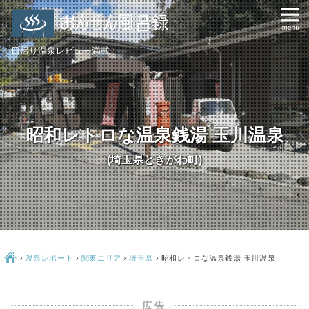
日帰り温泉レビュー満載！
昭和レトロな温泉銭湯 玉川温泉
(埼玉県ときがわ町)
Ç
›
温泉レポート
›
関東エリア
›
埼玉県
›
昭和レトロな温泉銭湯 玉川温泉