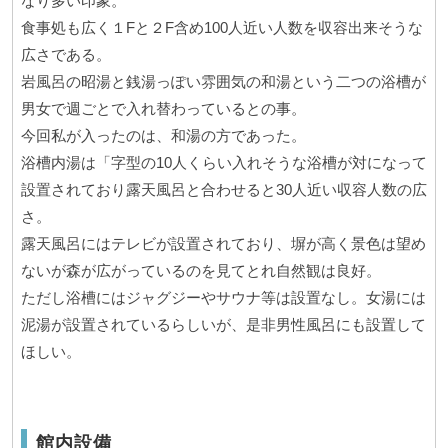
なり多い印象。
食事処も広く１Fと２F含め100人近い人数を収容出来そうな
広さである。
岩風呂の昭湯と銭湯っぽい雰囲気の和湯という二つの浴槽が
男女で週ごとで入れ替わっているとの事。
今回私が入ったのは、和湯の方であった。
浴槽内湯は「字型の10人くらい入れそうな浴槽が対になって
設置されており露天風呂と合わせると30人近い収容人数の広
さ。
露天風呂にはテレビが設置されており、塀が高く景色は望め
ないが森が広がっているのを見てとれ自然観は良好。
ただし浴槽にはジャグジーやサウナ等は設置なし。女湯には
泥湯が設置されているらしいが、是非男性風呂にも設置して
ほしい。
館内設備