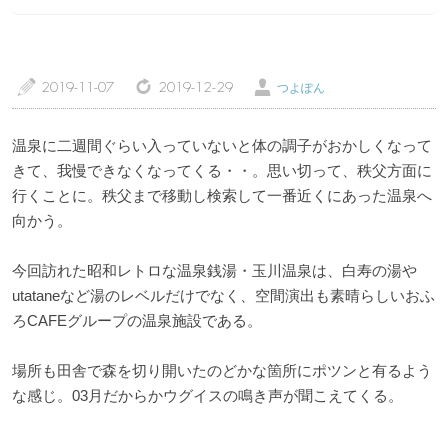
トップページ
温泉レポート
a
z
Ü
2019-11-07
2019-12-29
つよぽん
特徴・こだわりで選ぶ
エリアから選ぶ
温泉に二週間ぐらい入っていないと体の調子がおかしくなって
きて、我慢できなくなってくる・・。思い切って、秩父方面に
管理人随筆
当サイトについて
行くことに。秩父まで移動し検索して一番近くにあった温泉へ
向かう。
ご意見・お問い合わせ
利用規約
今回訪れた昭和レトロな温泉銭湯・玉川温泉は、白寿の湯や
個人情報保護方針
utataneなど湯のレベルだけでなく、空間演出も素晴らしいおふ
ろCAFEグループの温泉施設である。
場所も田舎で森を切り開いたのどかな箇所にポツンと有るよう
な感じ。03月だからかウグイスの鳴き声が聞こえてくる。