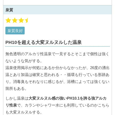
泉質
泉質良好
PH10を超える大変ヌルヌルした温泉
無色透明のアルカリ性温泉で一見するとそこまで個性は強く
ないような気がする。
温泉使用掲示が何処にあるか分からなかったが、26度の湧出
温とあり加温は確実と思われる・・循環も行っている形跡あ
り。消毒臭もそれなりに感じるが、浴槽によっては強くない
箇所もある。
しかし温泉は
大変ヌルヌル感の強いPH10.1を誇る強アルカ
リ性泉
で、カランやシャワー水にも利用しているのかこちら
も大変ヌルヌルする。