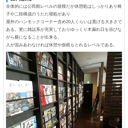
全体的には公民館レベルの規模だが休憩処はしっかりあり椅
子や二段構成のうたた寝処があり
屋外のハンモックコーナー含め20人くらいは寛げる大きさで
ある。更に雑誌系が充実しておりゆっくり木漏れ日を浴びな
がら横になることが出来る。
人が混みあわなければ休憩や仮眠もとれるレベルである。