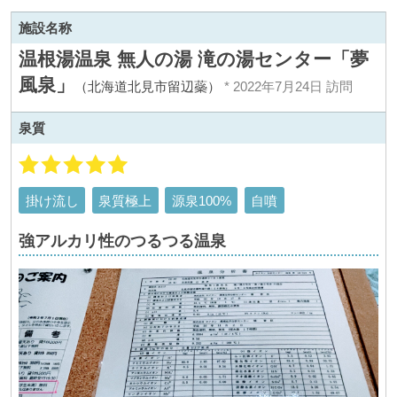
施設名称
温根湯温泉 無人の湯 滝の湯センター「夢
風泉」
（北海道北見市留辺蘂）
* 2022年7月24日 訪問
泉質
掛け流し
泉質極上
源泉100%
自噴
強アルカリ性のつるつる温泉