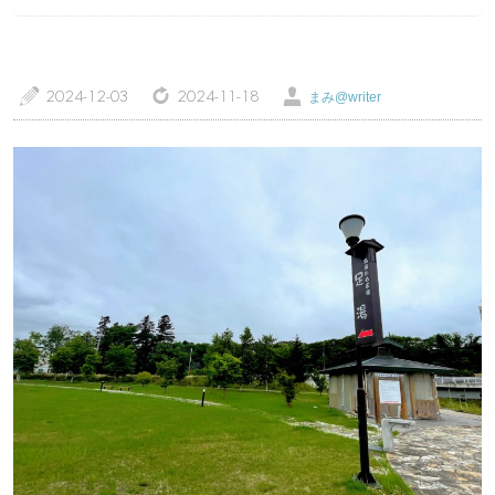
a
z
Ü
2024-12-03
2024-11-18
まみ@writer
トップページ
温泉レポート
特徴・こだわりで選ぶ
エリアから選ぶ
管理人随筆
当サイトについて
ご意見・お問い合わせ
利用規約
個人情報保護方針