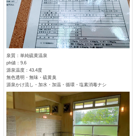
泉質：単純硫黄温泉
ph値：9.6
源泉温度：43.4度
無色透明・無味・硫黄臭
源泉かけ流し・加水・加温・循環・塩素消毒ナシ