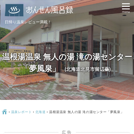
日帰り温泉レビュー満載！
温根湯温泉 無人の湯 滝の湯センター
「夢風泉」
(北海道北見市留辺蘂)
Ç
›
温泉レポート
›
北海道
›
温根湯温泉 無人の湯 滝の湯センター「夢風泉」