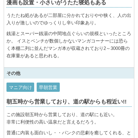
漫画も設置・小さいがうたた寝処もある
うたたね処があるが二部屋に分かれておりやや狭く、人の出
入りが激しいのでゆっくりし辛い印象あり。
銭湯とスーパー銭湯の中間地点ぐらいの規模といったところ
か。 イスとベンチが数個しかないマンガコーナーには恐ら
く本棚二列に並んだマンガ本が収蔵されており2～3000冊の
在庫量があると思われる。
その他
マニア向け
早朝営業
朝五時から営業しており、道の駅からも程近い!!
この施設朝五時から営業しており、道の駅にも近い。
非常に利便性の高い温泉だと言えるだろう。
普通に内装も面白いし・・パンクの悲劇を癒してくれる、と