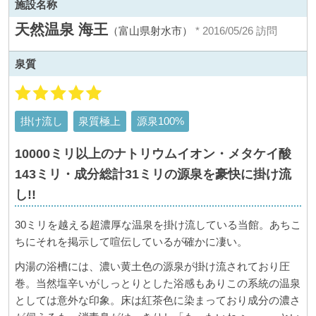
施設名称
天然温泉 海王
（富山県射水市）
* 2016/05/26 訪問
泉質
掛け流し
泉質極上
源泉100%
10000ミリ以上のナトリウムイオン・メタケイ酸
143ミリ・成分総計31ミリの源泉を豪快に掛け流
し!!
30ミリを越える超濃厚な温泉を掛け流している当館。あちこ
ちにそれを掲示して喧伝しているが確かに凄い。
内湯の浴槽には、濃い黄土色の源泉が掛け流されており圧
巻。当然塩辛いがしっとりとした浴感もありこの系統の温泉
としては意外な印象。床は紅茶色に染まっており成分の濃さ