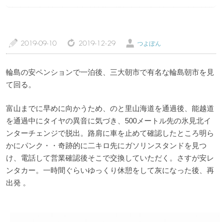
特徴・こだわりで選ぶ
エリアから選ぶ
管理人随筆
当サイトについて
a
z
Ü
2019-09-10
2019-12-29
つよぽん
ご意見・お問い合わせ
利用規約
輪島の安ペンションで一泊後、三大朝市で有名な輪島朝市を見
個人情報保護方針
て回る。
富山までに早めに向かうため、のと里山海道を通過後、能越道
を通過中にタイヤの異音に気づき、500メートル先の氷見北イ
ンターチェンジで脱出。路肩に車を止めて確認したところ明ら
かにパンク・・奇跡的に二キロ先にガソリンスタンドを見つ
け、電話して営業確認後そこで交換していただく。さすが安レ
ンタカー。一時間ぐらいゆっくり休憩をして灰になった後、再
出発 。