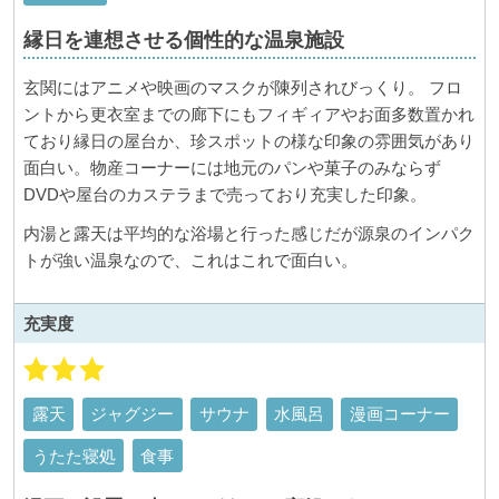
縁日を連想させる個性的な温泉施設
玄関にはアニメや映画のマスクが陳列されびっくり。 フロ
ントから更衣室までの廊下にもフィギィアやお面多数置かれ
ており縁日の屋台か、珍スポットの様な印象の雰囲気があり
面白い。物産コーナーには地元のパンや菓子のみならず
DVDや屋台のカステラまで売っており充実した印象。
内湯と露天は平均的な浴場と行った感じだが源泉のインパク
トが強い温泉なので、これはこれで面白い。
充実度
露天
ジャグジー
サウナ
水風呂
漫画コーナー
うたた寝処
食事