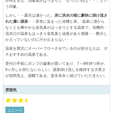
が伺えるも、消毒臭がはっきりし「もったいねぇ・・」とい
う印象。
しかし・・露天は凄かった。
床に洪水の様に豪快に掛け流さ
れた濃い源泉
・・茶色に染まった浴槽と床。 温泉に浸から
なくとも爽やかな金気臭がはっきりとする温泉で、浴槽内・
流水口の温泉もはっきり金気臭と油臭があり感激・・数分し
か入っていないのに汗が止まらない・・
温泉を贅沢にオーバーフローさせているのが好きな人は、ガ
チおすすめの温泉である。
受付の手前にポンプの歯車が置いてあり、7～8年持つ所が、
8ヶ月しか持たないらしい。源泉掛け流しを維持する大変さ
が垣間見え、脱帽である。是非末永く続けていただきたい。
雰囲気
ユニーク