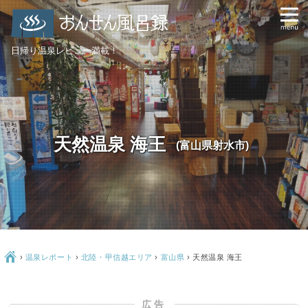
日帰り温泉レビュー満載！
天然温泉 海王
(富山県射水市)
Ç
›
温泉レポート
›
北陸・甲信越エリア
›
富山県
›
天然温泉 海王