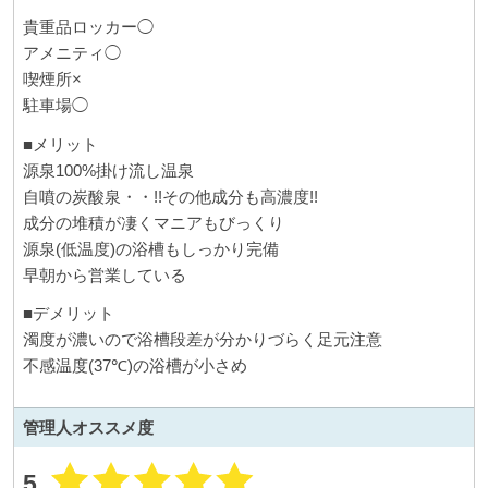
貴重品ロッカー◯
アメニティ◯
喫煙所×
駐車場◯
■メリット
源泉100%掛け流し温泉
自噴の炭酸泉・・!!その他成分も高濃度!!
成分の堆積が凄くマニアもびっくり
源泉(低温度)の浴槽もしっかり完備
早朝から営業している
■デメリット
濁度が濃いので浴槽段差が分かりづらく足元注意
不感温度(37℃)の浴槽が小さめ
管理人
オススメ度
5