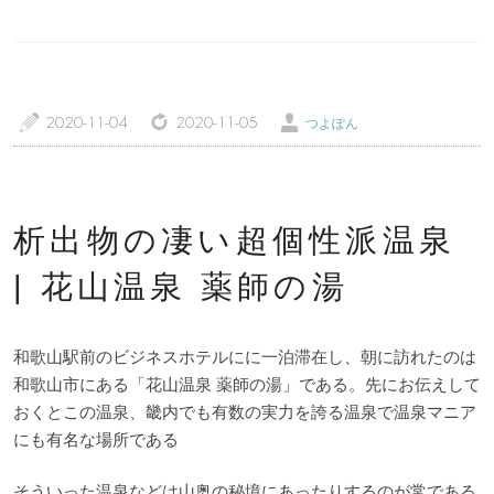
トップページ
温泉レポート
特徴・こだわりで選ぶ
エリアから選ぶ
a
z
Ü
2020-11-04
2020-11-05
つよぽん
管理人随筆
当サイトについて
ご意見・お問い合わせ
利用規約
析出物の凄い超個性派温泉
| 花山温泉 薬師の湯
個人情報保護方針
和歌山駅前のビジネスホテルにに一泊滞在し、朝に訪れたのは
和歌山市にある「花山温泉 薬師の湯」である。先にお伝えして
おくとこの温泉、畿内でも有数の実力を誇る温泉で温泉マニア
にも有名な場所である
そういった温泉などは山奥の秘境にあったりするのが常である