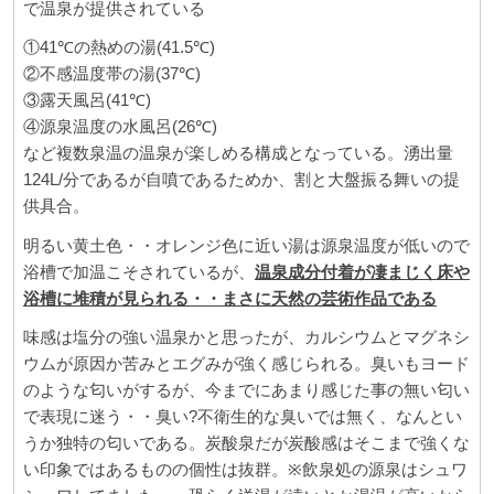
で温泉が提供されている
①41℃の熱めの湯(41.5℃)
②不感温度帯の湯(37℃)
③露天風呂(41℃)
④源泉温度の水風呂(26℃)
など複数泉温の温泉が楽しめる構成となっている。湧出量
124L/分であるが自噴であるためか、割と大盤振る舞いの提
供具合。
明るい黄土色・・オレンジ色に近い湯は源泉温度が低いので
浴槽で加温こそされているが、
温泉成分付着が凄まじく床や
浴槽に堆積が見られる・・まさに天然の芸術作品である
味感は塩分の強い温泉かと思ったが、カルシウムとマグネシ
ウムが原因か苦みとエグみが強く感じられる。臭いもヨード
のような匂いがするが、今までにあまり感じた事の無い匂い
で表現に迷う・・臭い?不衛生的な臭いでは無く、なんとい
うか独特の匂いである。炭酸泉だが炭酸感はそこまで強くな
い印象ではあるものの個性は抜群。※飲泉処の源泉はシュワ