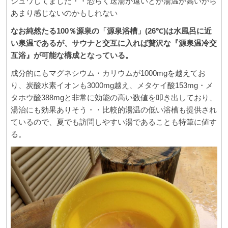
シュワしてました・・恐らく送湯が遠いとか湯温が高いから
あまり感じないのかもしれない
なお純然たる100％源泉の「源泉浴槽」(26℃)は水風呂に近
い泉温であるが、サウナと交互に入れば贅沢な『源泉温冷交
互浴
』
が可能な構成となっている。
成分的にもマグネシウム・カリウムが1000mgを越えてお
り、炭酸水素イオンも3000mg越え、メタケイ酸153mg・メ
タホウ酸388mgと非常に効能の高い数値を叩き出しており、
湯治にも効果ありそう・・比較的湯温の低い浴槽も提供され
ているので、夏でも訪問しやすい湯であることも特筆に値す
る。