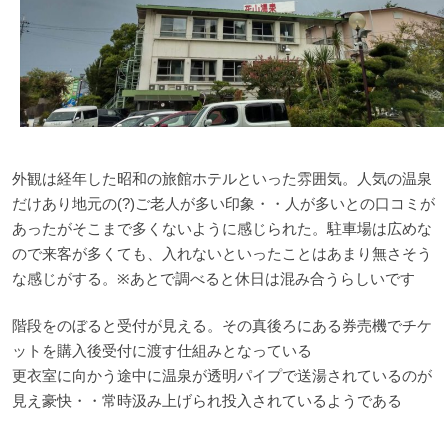
外観は経年した昭和の旅館ホテルといった雰囲気。人気の温泉
だけあり地元の(?)ご老人が多い印象・・人が多いとの口コミが
あったがそこまで多くないように感じられた。駐車場は広めな
ので来客が多くても、入れないといったことはあまり無さそう
な感じがする。※あとで調べると休日は混み合うらしいです
階段をのぼると受付が見える。その真後ろにある券売機でチケ
ットを購入後受付に渡す仕組みとなっている
更衣室に向かう途中に温泉が透明パイプで送湯されているのが
見え豪快・・常時汲み上げられ投入されているようである