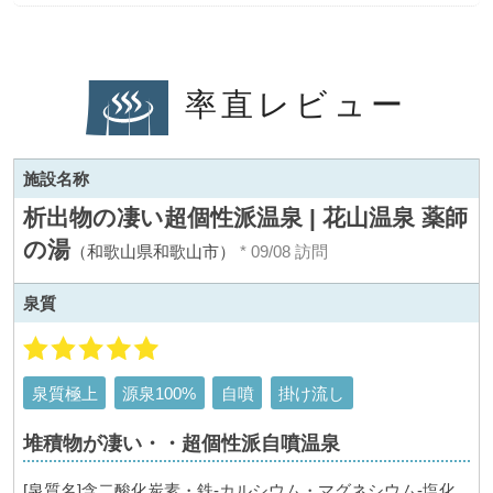
率直レビュー
施設名称
析出物の凄い超個性派温泉 | 花山温泉 薬師
の湯
（和歌山県和歌山市）
* 09/08 訪問
泉質
泉質極上
源泉100%
自噴
掛け流し
堆積物が凄い・・超個性派自噴温泉
[泉質名]含二酸化炭素・鉄-カルシウム・マグネシウム-塩化