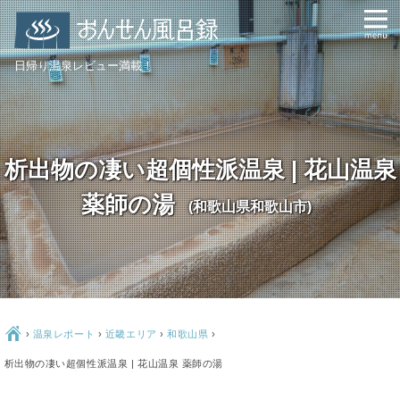
日帰り温泉レビュー満載！
析出物の凄い超個性派温泉 | 花山温泉
薬師の湯
(和歌山県和歌山市)
Ç
›
温泉レポート
›
近畿エリア
›
和歌山県
›
析出物の凄い超個性派温泉 | 花山温泉 薬師の湯