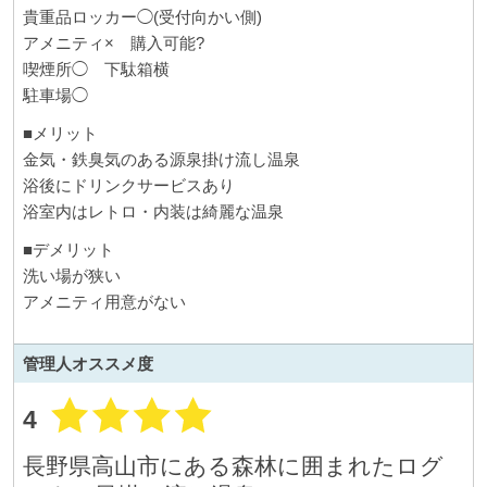
貴重品ロッカー◯(受付向かい側)
アメニティ× 購入可能?
喫煙所◯ 下駄箱横
駐車場◯
■メリット
金気・鉄臭気のある源泉掛け流し温泉
浴後にドリンクサービスあり
浴室内はレトロ・内装は綺麗な温泉
■デメリット
洗い場が狭い
アメニティ用意がない
管理人
オススメ度
4
長野県高山市にある森林に囲まれたログ