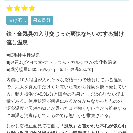
掛け流し
泉質良好
鉄・金気臭の入り交じった爽快な匂いのする掛け
流し温泉
■低張性中性温泉
■[泉質名]含ヨウ素-ナトリウム・カルシウム-塩化物温泉
■[成分総量6809mg/kg・pH6.8・泉温35.9℃]
内湯に10人程度が入れそうな浴槽一つで勝負している温泉
で、丸太を真ん中だけくり貫いた筒から源泉を掛け流してい
る。動力掲湯で48.9L/分と田舎の温泉としては心許ない湧出
量である。使用状況が何処にあるか分からなかったものの、
源泉温度と天然の匂いが思ったほど強くない点から推察する
に加温と消毒はしているのでは無いかと推察される。
しかし浴槽正面見て右側に
『源泉』と書かれた木札が張られ
た温い温度でかけ湯の様な小さい貯湯槽もあり・・ここの湯