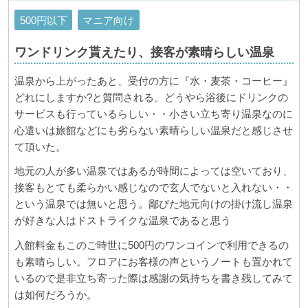
500円以下
マニア向け
ワンドリンク貰えたり、接客が素晴らしい温泉
温泉から上がったあと、受付の方に『水・麦茶・コーヒー』
どれにしますか?と質問される。どうやら浴後にドリンクの
サービスも行っているらしい・・小さい立ち寄り温泉なのに
心遣いは旅館などにも劣らない素晴らしい温泉だと感じさせ
て頂いた。
地元の人が多い温泉ではあるが時間によっては空いており、
接客もとても柔らかい感じなので玄人でないと入れない・・
という温泉では無いと思う。鄙びた地元向けの掛け流し温泉
が好きな人はドストライクな温泉であると思う
入館料金もこのご時世に500円のワンコインで利用できるの
も素晴らしい。フロアにお客様の声というノートも置かれて
いるので是非立ち寄った際は感謝の気持ちを書き残してみて
は如何だろうか。