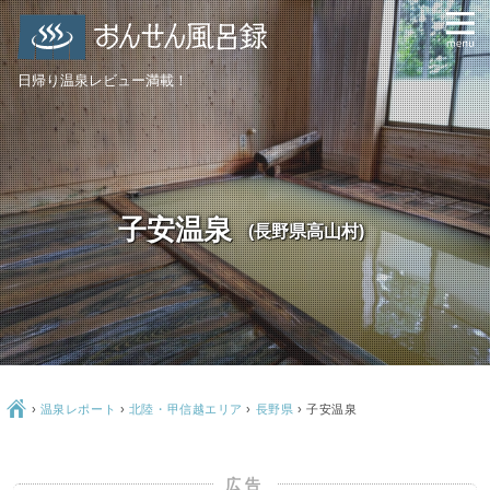
日帰り温泉レビュー満載！
子安温泉
(長野県高山村)
Ç
›
温泉レポート
›
北陸・甲信越エリア
›
長野県
›
子安温泉