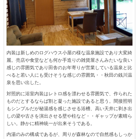
内装は新しめのログハウス小屋の様な温泉施設であり大変綺
麗。売店や食堂なども何か手造りの雑貨屋さんみたいな良い
感じの雰囲気であり田舎のお年寄りが営業している温泉と比
べると若い人にも受けそうな感じの雰囲気・・秋田の銭川温
泉を思い出した。
対照的に浴室内装はレトロ感を漂わせる雰囲気で、作られた
ものだとするならば割と凝った施設であると思う。間接照明
もシンプルだが秘湯感を感じさせる浴槽、高い天井に剥き出
しの梁や古さを演出させる壁や柱など・・ギャップが素晴ら
しい。静かに精神統一が出来そうである。
内湯のみの構成であるが、周りが森林なので自然感もしっか