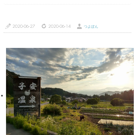
a
z
Ü
2020-06-27
2020-06-14
つよぽん
トップページ
温泉レポート
特徴・こだわりで選ぶ
エリアから選ぶ
管理人随筆
当サイトについて
ご意見・お問い合わせ
利用規約
個人情報保護方針