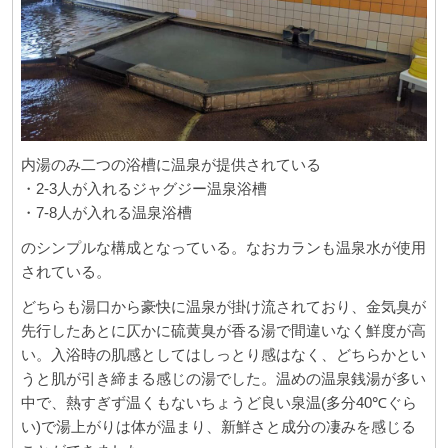
内湯のみ二つの浴槽に温泉が提供されている
・2-3人が入れるジャグジー温泉浴槽
・7-8人が入れる温泉浴槽
のシンプルな構成となっている。なおカランも温泉水が使用
されている。
どちらも湯口から豪快に温泉が掛け流されており、金気臭が
先行したあとに仄かに硫黄臭が香る湯で間違いなく鮮度が高
い。入浴時の肌感としてはしっとり感はなく、どちらかとい
うと肌が引き締まる感じの湯でした。温めの温泉銭湯が多い
中で、熱すぎず温くもないちょうど良い泉温(多分40℃ぐら
い)で湯上がりは体が温まり、新鮮さと成分の凄みを感じる