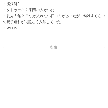
・喫煙所?
・タトゥー△？ 刺青の人がいた
・乳児入館？ 子供が入れない口コミがあったが、幼稚園ぐらい
の親子連れが問題なく入館していた
・Wi-Fi×