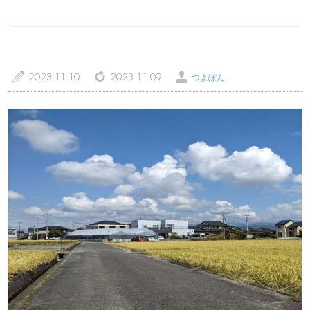
a
z
Ü
トップページ
温泉レポート
2023-11-10
2023-11-09
つよぽん
特徴・こだわりで選ぶ
エリアから選ぶ
管理人随筆
当サイトについて
ご意見・お問い合わせ
利用規約
個人情報保護方針