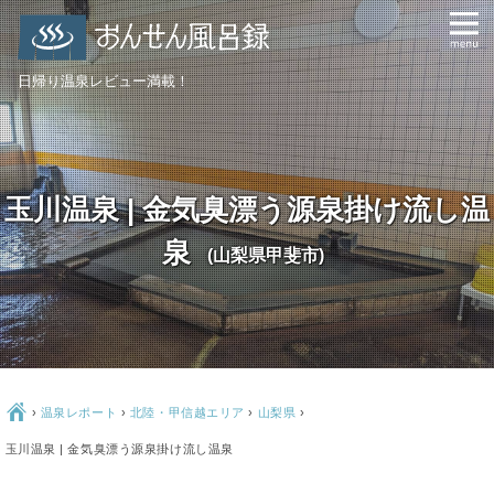
日帰り温泉レビュー満載！
玉川温泉 | 金気臭漂う源泉掛け流し温
泉
(山梨県甲斐市)
Ç
›
温泉レポート
›
北陸・甲信越エリア
›
山梨県
›
玉川温泉 | 金気臭漂う源泉掛け流し温泉