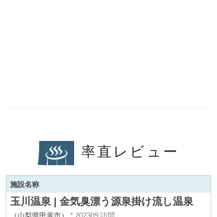
率直レビュー
施設名称
玉川温泉 | 金気臭漂う源泉掛け流し温泉
（山梨県甲斐市）
* 202309 訪問