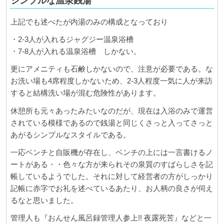
シンプルな温泉銭湯
上記でも述べたが内湯のみの構成となっており
・2-3人が入れるジャグジー温泉浴槽
・7-8人が入れる温泉浴槽 しかない。
更にアメニティも石鹸しかないので、注意が必要である。な
お洗い場も4席程度しかないため、2-3人程度一気に人が来訪
すると結構洗い場が混む危険性があります。
休憩所も元々あったみたいなのだが、現在は入浴のみで運営
されている模様であるので銭湯と同じくさっと入ってさっと
あがるシンプルなスタイルである。
一応ベンチと自販機が存在し、ベンチの上には一言書けるノ
ートがある・・色々な方が来られその泉質のすばらしさを記
帳しているようでした。それに対して経営者の方がしっかり
記帳に赤字でお礼を述べているあたり、お人柄の良さが伺え
るなと思いました。
管理人も『おんせん風呂録管理人参上!! 夜露死苦』などと一