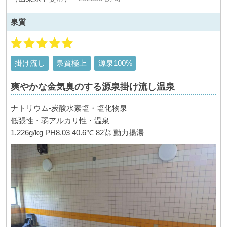
泉質
掛け流し
泉質極上
源泉100%
爽やかな金気臭のする源泉掛け流し温泉
ナトリウム-炭酸水素塩・塩化物泉
低張性・弱アルカリ性・温泉
1.226g/kg PH8.03 40.6℃ 82㍑ 動力揚湯