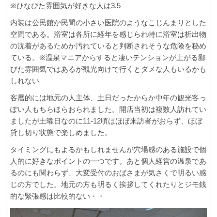
※ひなびた雰囲気が好きな人は3.5
内装は公民館か民間の小さい医院のようなこじんまりとした
空間である。浴室は各所に経年を感じられ特に浴室は析出物
の沈着があるためか汚れていると判断されそうな危険を秘め
ている。※温泉マニアからすると凄いテンションが上がる鄙
びた雰囲気ではあるが観光向けで行くとダメな人もいるかも
しれない
客層的には地元の人主体、土日だったからか中年の観光客っ
ぽい人もちらほらおられました。開店当初は複数人訪れてい
ましたが土曜日なのに11-12頃はほぼ来訪者がおらず、ほぼ
貸し切り状態で楽しめました。
タイミングにもよるかもしれませんが穴場感のある施設で個
人的に好きなポイントの一つです。あと個人経営の温泉であ
るのにも関わらず、大変受付のおばさまが気さくで明るい感
じの方でした。地元の方も明るく挨拶してくれたりとジモ銭
的な緊張感は比較的ない・・