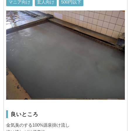
マニア向け
玄人向け
500円以下
良いところ
金気臭のする100%源泉掛け流し