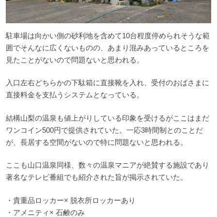
駐車場は向かい側の砂利地を含めて10台程度停められそうな範
囲でそんなに広くないものの、あまり混みあっているところを
見たことがないので問題ないと思われる。
入口左右どちらかの下駄箱に直接靴を入れ、受付のおばさまに
直接料金を支払うシステムとなっている。
結構山梨の温泉も値上がりしている印象を受けるがここはまだ
ワンコイン500円で提供されていた。一応3時間制とのことだ
が、長居する空間がないので特に問題ないと思われる。
ここも山口温泉同様、数々の温泉マニアが絶賛する施設であり
著名なテレビ番組でも紹介された旨が掲示されていた。
・貴重品ロッカー× 脱衣所ロッカーあり
・アメニティ× 石鹸のみ