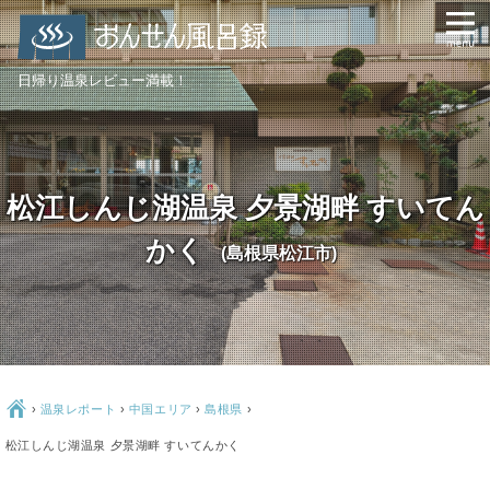
日帰り温泉レビュー満載！
松江しんじ湖温泉 夕景湖畔 すいてん
かく
(島根県松江市)
Ç
›
温泉レポート
›
中国エリア
›
島根県
›
松江しんじ湖温泉 夕景湖畔 すいてんかく