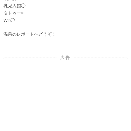
乳児入館◯
タトゥー×
Wifi◯
温泉のレポートへどうぞ！