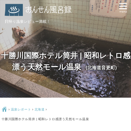
日帰り温泉レビュー満載！
十勝川国際ホテル筒井 | 昭和レトロ感
漂う天然モール温泉
(北海道音更町)
Ç
›
温泉レポート
›
北海道
›
十勝川国際ホテル筒井 | 昭和レトロ感漂う天然モール温泉