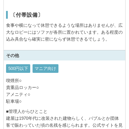
〔付帯設備〕
食事や横になって休憩できるような場所はありませんが、広
大なロビーにはソファが各所に置かれています。ある程度の
込み具合なら確実に密にならず休憩できるでしょう。
その他
500円以下
マニア向け
喫煙所○
貴重品ロッカー○
アメニティ○
駐車場○
■管理人からひとこと
建屋は1970年代に改装された建物らしく、バブルとか団体
客で賑わっていた頃の名残を感じられます。公式サイトを見