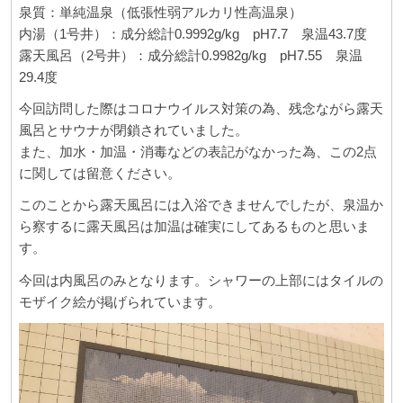
泉質：単純温泉（低張性弱アルカリ性高温泉）
内湯（1号井）：成分総計0.9992g/kg pH7.7 泉温43.7度
露天風呂（2号井）：成分総計0.9982g/kg pH7.55 泉温
29.4度
今回訪問した際はコロナウイルス対策の為、残念ながら露天
風呂とサウナが閉鎖されていました。
また、加水・加温・消毒などの表記がなかった為、この2点
に関しては留意ください。
このことから露天風呂には入浴できませんでしたが、泉温か
ら察するに露天風呂は加温は確実にしてあるものと思いま
す。
今回は内風呂のみとなります。シャワーの上部にはタイルの
モザイク絵が掲げられています。