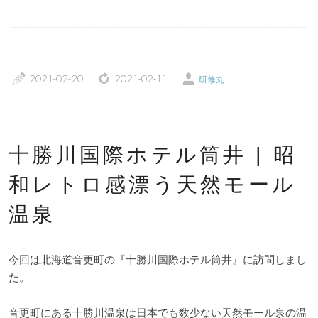
a
z
Ü
2021-02-20
2021-02-11
研修丸
トップページ
温泉レポート
特徴・こだわりで選ぶ
エリアから選ぶ
十勝川国際ホテル筒井 | 昭
管理人随筆
当サイトについて
和レトロ感漂う天然モール
温泉
ご意見・お問い合わせ
利用規約
個人情報保護方針
今回は北海道音更町の『十勝川国際ホテル筒井』に訪問しまし
た。
音更町にある十勝川温泉は日本でも数少ない天然モール泉の温