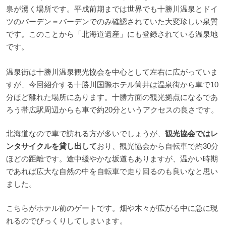
泉が湧く場所です。平成前期までは世界でも十勝川温泉とドイ
ツのバーデン＝バーデンでのみ確認されていた大変珍しい泉質
です。このことから「北海道遺産」にも登録されている温泉地
です。
温泉街は十勝川温泉観光協会を中心として左右に広がっていま
すが、今回紹介する十勝川国際ホテル筒井は温泉街から車で10
分ほど離れた場所にあります。十勝方面の観光拠点になるであ
ろう帯広駅周辺からも車で約20分というアクセスの良さです。
北海道なので車で訪れる方が多いでしょうが、
観光協会ではレ
ンタサイクルを貸し出して
おり、観光協会から自転車で約30分
ほどの距離です。途中緩やかな坂道もありますが、温かい時期
であれば広大な自然の中を自転車で走り回るのも良いなと思い
ました。
こちらがホテル前のゲートです。畑や木々が広がる中に急に現
れるのでびっくりしてしまいます。