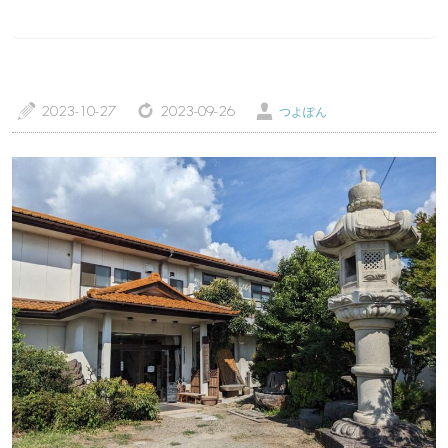
a
z
Ü
2023-10-27
2023-09-26
つよぽん
トップページ
温泉レポート
特徴・こだわりで選ぶ
エリアから選ぶ
管理人随筆
当サイトについて
ご意見・お問い合わせ
利用規約
個人情報保護方針