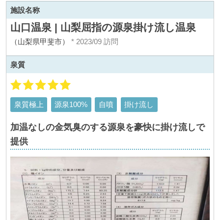
施設名称
山口温泉 | 山梨屈指の源泉掛け流し温泉
（山梨県甲斐市）
* 2023/09 訪問
泉質
泉質極上
源泉100%
自噴
掛け流し
加温なしの金気臭のする源泉を豪快に掛け流しで
提供