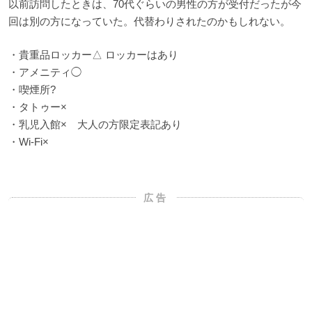
以前訪問したときは、70代ぐらいの男性の方が受付だったが今
回は別の方になっていた。代替わりされたのかもしれない。
・貴重品ロッカー△ ロッカーはあり
・アメニティ◯
・喫煙所?
・タトゥー×
・乳児入館× 大人の方限定表記あり
・Wi-Fi×