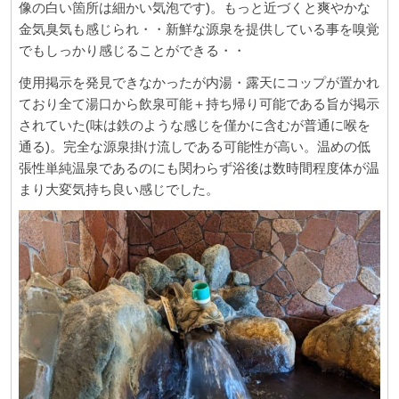
像の白い箇所は細かい気泡です)。もっと近づくと爽やかな
金気臭気も感じられ・・新鮮な源泉を提供している事を嗅覚
でもしっかり感じることができる・・
使用掲示を発見できなかったが内湯・露天にコップが置かれ
ており全て湯口から飲泉可能＋持ち帰り可能である旨が掲示
されていた(味は鉄のような感じを僅かに含むが普通に喉を
通る)。完全な源泉掛け流しである可能性が高い。温めの低
張性単純温泉であるのにも関わらず浴後は数時間程度体が温
まり大変気持ち良い感じでした。