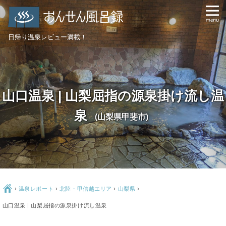
日帰り温泉レビュー満載！
山口温泉 | 山梨屈指の源泉掛け流し温
泉
(山梨県甲斐市)
Ç
›
温泉レポート
›
北陸・甲信越エリア
›
山梨県
›
山口温泉 | 山梨屈指の源泉掛け流し温泉