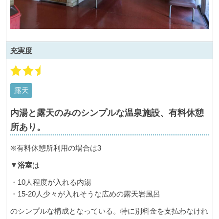
充実度
露天
内湯と露天のみのシンプルな温泉施設、有料休憩
所あり。
※有料休憩所利用の場合は3
▼
浴室
は
・10人程度が入れる内湯
・15-20人少々が入れそうな広めの露天岩風呂
のシンプルな構成となっている。特に別料金を支払わなけれ