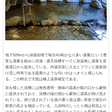
地下920mから採掘自噴で毎分414ℓ(かなり多い湯量)という豊
富な湯量を頼みに内湯・露天浴槽すべてに加温無し源泉を直
接湯口から提供している。内湯浴室に入るとフワッと源泉掛
け流し特有である硫黄のような匂いがはっきりと感じられ
る。この時点で大抵は極上温泉確定である。
岩を模した浴槽には無色透明・無味の温泉が龍の口から豪快
に提供されており、浴槽の端の淵から豪快に源泉が掛け流さ
れている。掛け流されている湯の通り道は濃い茶色で成分の
鮮度の高さを物語っている。入浴時のしっとり感は初花より
は少し劣るかもしれないが、浴後のスベスベした肌感は強め