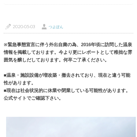
特徴・こだわりで選ぶ
エリアから選ぶ
管理人随筆
当サイトについて
a
Ü
2020-05-03
つよぽん
ご意見・お問い合わせ
利用規約
※緊急事態宣言に伴う外出自粛の為、2016年頃に訪問した温泉
個人情報保護方針
情報を掲載しております。今より更にレポートとして稚拙な雰
囲気を醸しだしております。何卒ご了承ください。
■温泉・施設設備が増改築・撤去されており、現在と違う可能
性があります。
■現在は社会状況的に休業や閉業している可能性があります。
公式サイトでご確認下さい。