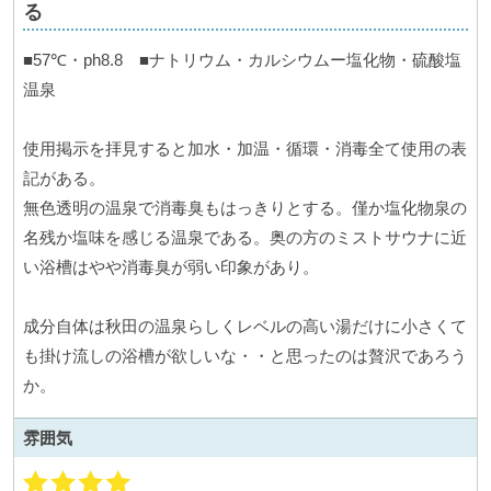
る
■57℃・ph8.8 ■ナトリウム・カルシウムー塩化物・硫酸塩
温泉
使用掲示を拝見すると加水・加温・循環・消毒全て使用の表
記がある。
無色透明の温泉で消毒臭もはっきりとする。僅か塩化物泉の
名残か塩味を感じる温泉である。奥の方のミストサウナに近
い浴槽はやや消毒臭が弱い印象があり。
成分自体は秋田の温泉らしくレベルの高い湯だけに小さくて
も掛け流しの浴槽が欲しいな・・と思ったのは贅沢であろう
か。
雰囲気