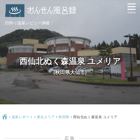
日帰り温泉レビュー満載！
西仙北ぬく森温泉 ユメリア
(秋田県大仙市)
Ç
›
温泉レポート
›
東北エリア
›
秋田県
›
西仙北ぬく森温泉 ユメリア