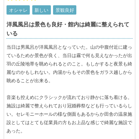
オシャレ
新しい
景観良好
洋風風呂は景色も良好・館内は綺麗に整えられて
いる
当日は男風呂が洋風風呂となっていた。山の中腹付近に建っ
ているためか景色が良く、当日は霧で何も見えなかったが出
羽の丘陵地帯を眺められるとのこと。もしかすると夜景も綺
麗なのかもしれない。内湯からもその景色をガラス越しから
眺めることが出来る。
音楽も控えめにクラシックが流れており静かに落ち着ける。
施設は綺麗で整えられており冠婚葬祭なども行っているらし
い。セレモニーホールの様な側面もあるからか田舎の温泉施
設としてはとても従業員の方もお上品な感じで綺麗な施設で
あった。