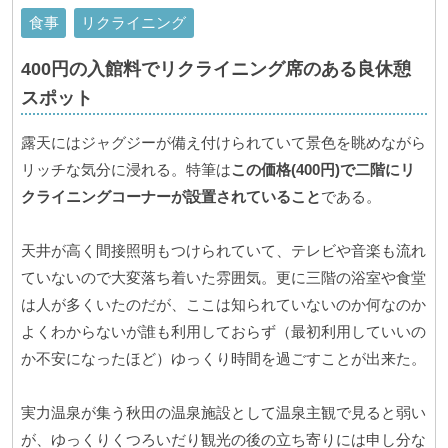
食事
リクライニング
400円の入館料でリクライニング席のある良休憩
スポット
露天にはジャグジーが備え付けられていて景色を眺めながら
リッチな気分に浸れる。特筆は
この価格(400円)で二階にリ
クライニングコーナーが設置されていること
である。
天井が高く間接照明もつけられていて、テレビや音楽も流れ
ていないので大変落ち着いた雰囲気。更に三階の浴室や食堂
は人が多くいたのだが、ここは知られていないのか何なのか
よくわからないが誰も利用しておらず（最初利用していいの
か不安になったほど）ゆっくり時間を過ごすことが出来た。
実力温泉が集う秋田の温泉施設として温泉主観で見ると弱い
が、ゆっくりくつろいだり観光の後の立ち寄りには申し分な