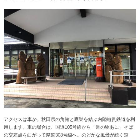
アクセスは車か、秋田県の角館と鷹巣を結ぶ内陸縦貫鉄道を利
用します。車の場合は、国道105号線から「道の駅あに」そば
の交差点を曲がって県道308号線へ。のどかな風景が続く道