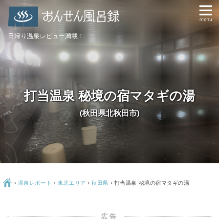
日帰り温泉レビュー満載！
打当温泉 秘境の宿マタギの湯
(秋田県北秋田市)
Ç
›
温泉レポート
›
東北エリア
›
秋田県
›
打当温泉 秘境の宿マタギの湯