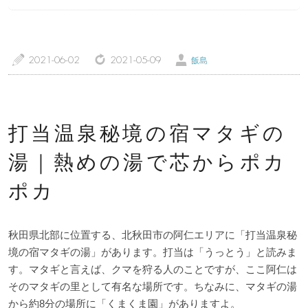
a
z
Ü
2021-06-02
2021-05-09
飯島
トップページ
温泉レポート
打当温泉秘境の宿マタギの
特徴・こだわりで選ぶ
エリアから選ぶ
湯｜熱めの湯で芯からポカ
管理人随筆
当サイトについて
ポカ
ご意見・お問い合わせ
利用規約
秋田県北部に位置する、北秋田市の阿仁エリアに「打当温泉秘
個人情報保護方針
境の宿マタギの湯」があります。打当は「うっとう」と読みま
す。マタギと言えば、クマを狩る人のことですが、ここ阿仁は
そのマタギの里として有名な場所です。ちなみに、マタギの湯
から約8分の場所に「くまくま園」がありますよ。