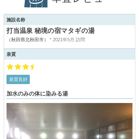
施設名称
打当温泉 秘境の宿マタギの湯
（秋田県北秋田市）
* 2021年5月 訪問
泉質
泉質良好
加水のみの体に染みる湯