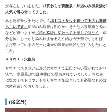
が存在していました。
相変わらず炭酸泉・加温のみ源泉湯が
人気で混み合ってました
。
あと乾式サウナだけでなく
塩ミストサウナ置いてるのも素晴
らしいです。
加温のみ源泉は明らかにその他温泉浴槽と匂い
などが違いますが
浴感が格段に変わってる感じではなく
、成
分を体にしっかり染み込ませるんや的なガチ勢でなければ、
まだ空いている方だった露天の温泉岩風呂などに入りたいと
ころ。
▼
サウナ・水風呂
サウナはスタジアム形式のサウナで五段ぐらい置かれており
90℃・水風呂10℃台中盤にて提供されていました。ちなみ
に塩のミストサウナもありサウナ施設としても必要なものは
大体存在しておりました。
(浴室外)