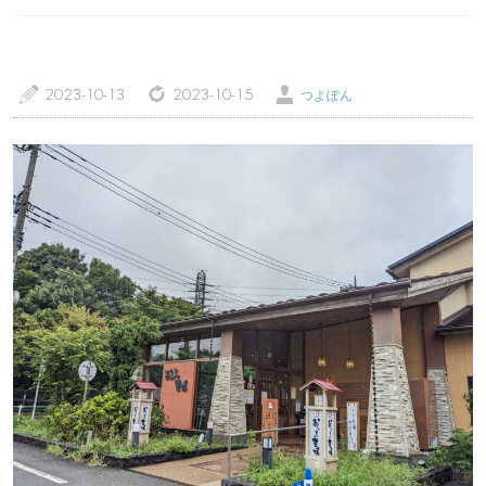
a
z
Ü
2023-10-13
2023-10-15
つよぽん
トップページ
温泉レポート
特徴・こだわりで選ぶ
エリアから選ぶ
管理人随筆
当サイトについて
ご意見・お問い合わせ
利用規約
個人情報保護方針