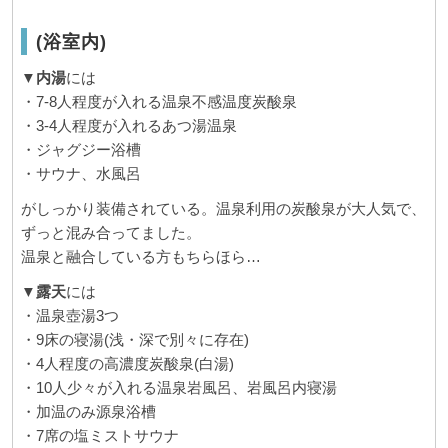
(浴室内)
▼
内湯
には
・7-8人程度が入れる温泉不感温度炭酸泉
・3-4人程度が入れるあつ湯温泉
・ジャグジー浴槽
・サウナ、水風呂
がしっかり装備されている。温泉利用の炭酸泉が大人気で、
ずっと混み合ってました。
温泉と融合している方もちらほら…
▼
露天
には
・温泉壺湯3つ
・9床の寝湯(浅・深で別々に存在)
・4人程度の高濃度炭酸泉(白湯)
・10人少々が入れる温泉岩風呂、岩風呂内寝湯
・加温のみ源泉浴槽
・7席の塩ミストサウナ