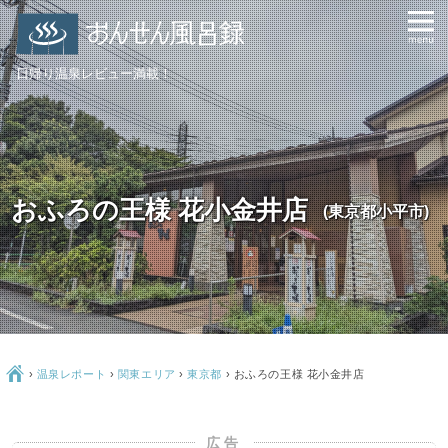
日帰り温泉レビュー満載！
おふろの王様 花小金井店
(東京都小平市)
Ç
›
温泉レポート
›
関東エリア
›
東京都
›
おふろの王様 花小金井店