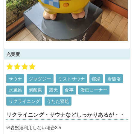
充実度
サウナ
ジャグジー
ミストサウナ
寝湯
岩盤浴
水風呂
炭酸泉
露天
食事
漫画コーナー
リクライニング
うたた寝処
リクライニング・サウナなどしっかりあるが・・
※岩盤浴利用しない場合3.5