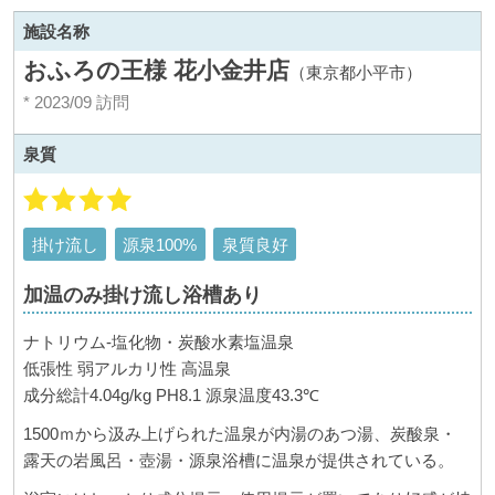
施設名称
おふろの王様 花小金井店
（東京都小平市）
* 2023/09 訪問
泉質
掛け流し
源泉100%
泉質良好
加温のみ掛け流し浴槽あり
ナトリウム-塩化物・炭酸水素塩温泉
低張性 弱アルカリ性 高温泉
成分総計4.04g/kg PH8.1 源泉温度43.3℃
1500ｍから汲み上げられた温泉が内湯のあつ湯、炭酸泉・
露天の岩風呂・壺湯・源泉浴槽に温泉が提供されている。