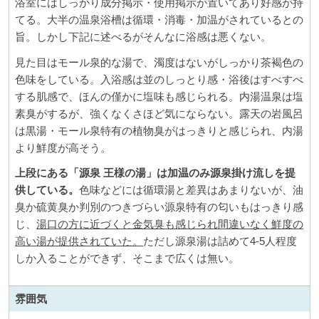
浴室にはしっかり成分掲示・使用掲示が置いてあり好感が持
てる。大半の温泉浴槽は循環・消毒・加温がされているとの
旨。しかし下記に述べるがそんなに浴感は悪くない。
見た目はモール泉的な湯で、濁度はないがしっかり茶褐色の
色味をしている。入浴感は並のしっとり感・浴後はすべすべ
する肌感で、ほんの僅かに塩味も感じられる。内湯温泉は塩
素臭がするが、強くなくさほど気にならない。露天の岩風呂
は黒湯・モール泉特有の植物臭がはっきりと感じられ、内湯
より鮮度が高そう。
上段にある「源泉 王様の湯」は加温のみ源泉掛け流しを提
供している。
色味などには循環湯と差異はあまりないが、油
臭か硫黄臭か判別のつきづらい源泉特有の匂いもはっきり感
じ、
湯口の方に近づくと金気臭も感じられ間違いなく鮮度の
高い湯が提供されていた。
ただし源泉湯は詰めて4-5人程度
しか入ることができず、そこまで広くは無い。
雰囲気