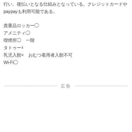
行い、後払いとなる仕組みとなっている。クレジットカードや
paypayも利用可能である。
貴重品ロッカー◯
アメニティ◯
喫煙所◯ 一階
タトゥー☓
乳児入館× おむつ着用者入館不可
Wi-Fi◯