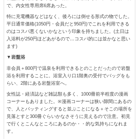
で、内女性専用席6席あった。
特に充電機器などはなく、後ろには倒せる形式の物でした。
平日通常価格(1050円・会員だと950円)でこれを利用できる
のはコスパ悪くないかなという印象を持ちました。(土日は
入浴料が250円ほどあがるので…コスパ的には並かなと思い
ます)
▼岩盤浴
非会員＋800円で温泉を利用できるとのことだったので岩盤
浴を利用することに。浴室入り口1階奥の受付でバッグをも
らい、2階にある岩盤浴室へ。
女性誌・経済誌など雑誌類も多く、1000冊前半程度の漫画
コーナーもありました。※漫画コーナーは狭い隙間にあるの
で、人とバッティングすると並ぶことになる＋そこの場所を
見落とすと300冊ぐらいかなさそうに見えるので注意。初見
で行くとこんなところにあるのか・・的な気持ちになれま
す。