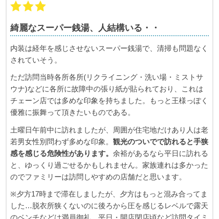
綺麗なスーパー銭湯、人結構いる・・
内装は経年を感じさせないスーパー銭湯で、清掃も問題なく
されていそう。
ただ訪問当時各所各所(リクライニング・洗い場・ミストサ
ウナ)などに各所に故障中の張り紙が貼られており、これは
チェーン店では多めな印象を持ちました。もっと王様っぽく
優雅に振舞って頂きたいものである。
土曜日午前中に訪れましたが、周囲が住宅地だけあり人は老
若男女性別問わず多めな印象。
観光のついでで訪れると手狭
感を感じる危険性があります。
余裕があるなら平日に訪れる
と、ゆっくり過ごせるかもしれません。家族連れは多かった
のでファミリーは訪問しやすめの店舗だと思います。
※夕方17時まで滞在しましたが、夕方はもっと混み合ってま
した…脱衣所狭くないのに後ろから圧を感じるレベルで露天
のベンチなどは満員御礼。平日・開店閉店頃など訪問タイミ