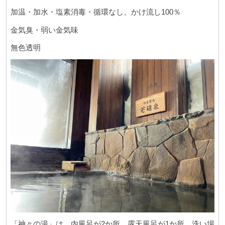
加温・加水・塩素消毒・循環なし、かけ流し100％
金気臭・弱い金気味
無色透明
「神々の湯」は、内風呂が2か所、露天風呂が1か所、洗い場