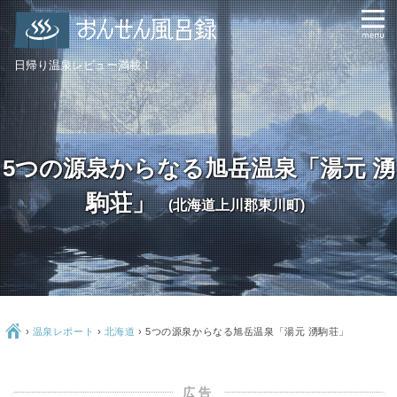
日帰り温泉レビュー満載！
5つの源泉からなる旭岳温泉「湯元 湧
駒荘」
(北海道上川郡東川町)
Ç
›
温泉レポート
›
北海道
›
5つの源泉からなる旭岳温泉「湯元 湧駒荘」