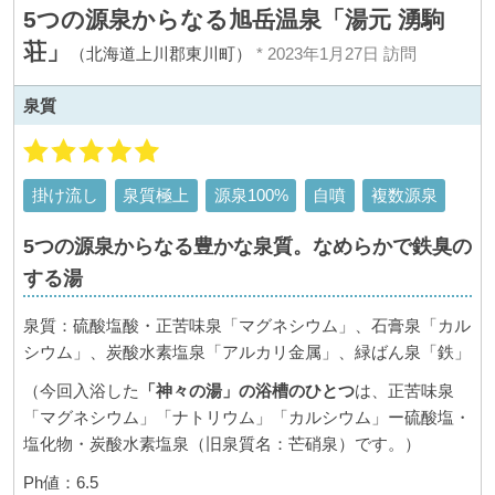
5つの源泉からなる旭岳温泉「湯元 湧駒
荘」
（北海道上川郡東川町）
* 2023年1月27日 訪問
泉質
掛け流し
泉質極上
源泉100%
自噴
複数源泉
5つの源泉からなる豊かな泉質。なめらかで鉄臭の
する湯
泉質：硫酸塩酸・正苦味泉「マグネシウム」、石膏泉「カル
シウム」、炭酸水素塩泉「アルカリ金属」、緑ばん泉「鉄」
（今回入浴した
「神々の湯」の浴槽のひとつ
は、正苦味泉
「マグネシウム」「ナトリウム」「カルシウム」ー硫酸塩・
塩化物・炭酸水素塩泉（旧泉質名：芒硝泉）です。）
Ph値：6.5