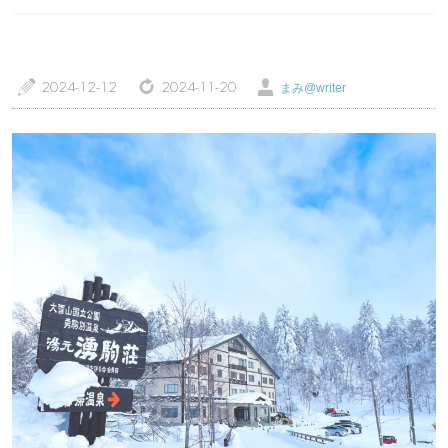
a
z
Ü
2024-12-12
2024-11-20
まみ@writer
トップページ
温泉レポート
特徴・こだわりで選ぶ
エリアから選ぶ
管理人随筆
当サイトについて
ご意見・お問い合わせ
利用規約
個人情報保護方針