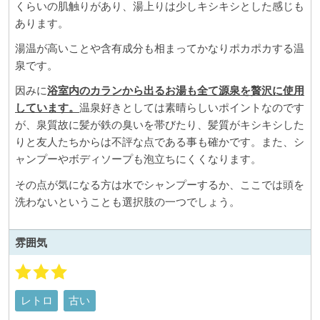
くらいの肌触りがあり、湯上りは少しキシキシとした感じも
あります。
湯温が高いことや含有成分も相まってかなりポカポカする温
泉です。
因みに
浴室内のカランから出るお湯も全て源泉を贅沢に使用
しています。
温泉好きとしては素晴らしいポイントなのです
が、泉質故に髪が鉄の臭いを帯びたり、髪質がキシキシした
りと友人たちからは不評な点である事も確かです。また、シ
ャンプーやボディソープも泡立ちにくくなります。
その点が気になる方は水でシャンプーするか、ここでは頭を
洗わないということも選択肢の一つでしょう。
雰囲気
レトロ
古い