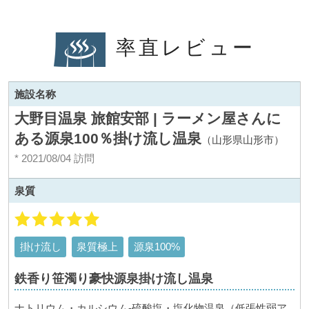
率直レビュー
施設名称
大野目温泉 旅館安部 | ラーメン屋さんに
ある源泉100％掛け流し温泉
（山形県山形市）
* 2021/08/04 訪問
泉質
掛け流し
泉質極上
源泉100%
鉄香り笹濁り豪快源泉掛け流し温泉
ナトリウム・カルシウム-硫酸塩・塩化物温泉（低張性弱ア