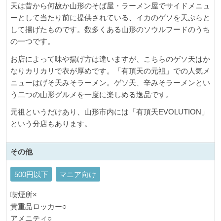
天は昔から何故か山形のそば屋・ラーメン屋でサイドメニュ
ーとして当たり前に提供されている、イカのゲソを天ぷらと
して揚げたものです。数多くある山形のソウルフードのうち
の一つです。
お店によって味や揚げ方は違いますが、こちらのゲソ天はか
なりカリカリで衣が厚めです。「有頂天の元祖」での人気メ
ニューはげそ天みそラーメン。ゲソ天、辛みそラーメンとい
う二つの山形グルメを一度に楽しめる逸品です。
元祖というだけあり、山形市内には「有頂天EVOLUTION」
という分店もあります。
その他
500円以下
マニア向け
喫煙所×
貴重品ロッカー○
アメニティ○