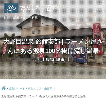
日帰り温泉レビュー満載！
大野目温泉 旅館安部 | ラーメン屋さ
んにある源泉100％掛け流し温泉
(山形県山形市)
Ç
›
温泉レポート
›
東北エリア
›
山形県
›
大野目温泉 旅館安部 | ラーメン屋さんにある源泉100％掛け流し温泉