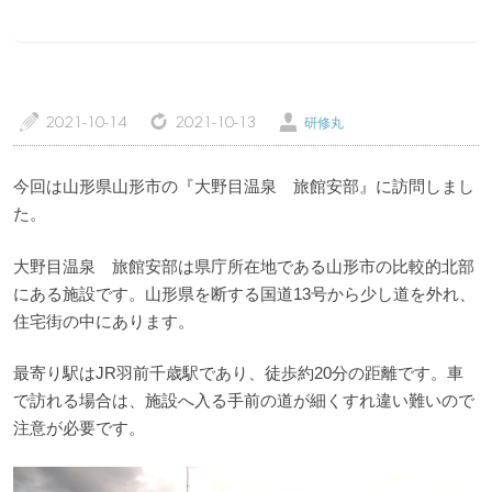
a
z
Ü
2021-10-14
2021-10-13
研修丸
トップページ
温泉レポート
今回は山形県山形市の『大野目温泉 旅館安部』に訪問しまし
特徴・こだわりで選ぶ
エリアから選ぶ
た。
大野目温泉 旅館安部は県庁所在地である山形市の比較的北部
管理人随筆
当サイトについて
にある施設です。山形県を断する国道13号から少し道を外れ、
住宅街の中にあります。
ご意見・お問い合わせ
利用規約
最寄り駅はJR羽前千歳駅であり、徒歩約20分の距離です。車
個人情報保護方針
で訪れる場合は、施設へ入る手前の道が細くすれ違い難いので
注意が必要です。