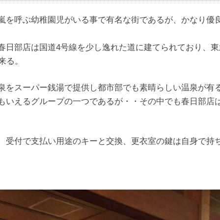
嵐を呼ぶ幼稚園児がいる事で有名な街であるが、かなり優
春日部店は国道4号線を少し逸れた道に建てられており、東
来る。
泉をスーパー銭湯で提供し都市部でも素晴らしい温泉が有
もいえるグループの一つであるが・・その中でも春日部店
、受付で支払い用途のキーと交換、更衣室の鍵は自身で持