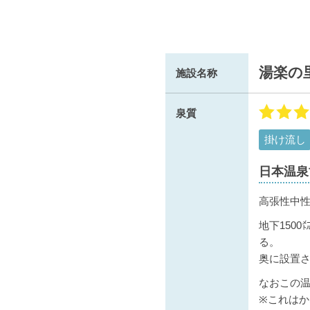
湯楽の
施設名称
泉質
掛け流し
日本温泉
高張性中性
地下150
る。
奥に設置
なおこの
※これは