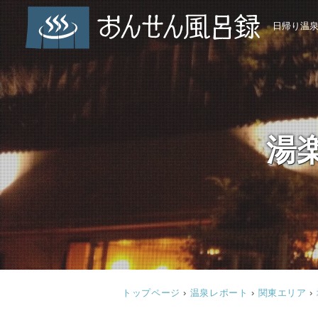
日帰り温
湯
トップページ
›
温泉レポート
›
関東エリア
›